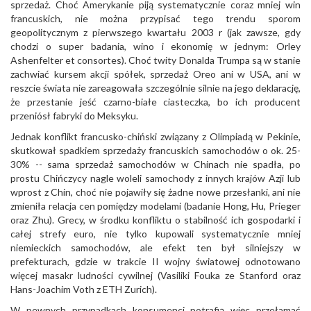
sprzedaż. Choć Amerykanie piją systematycznie coraz mniej win
francuskich, nie można przypisać tego trendu sporom
geopolitycznym z pierwszego kwartału 2003 r (jak zawsze, gdy
chodzi o super badania, wino i ekonomię w jednym: Orley
Ashenfelter et consortes). Choć twity Donalda Trumpa są w stanie
zachwiać kursem akcji spółek, sprzedaż Oreo ani w USA, ani w
reszcie świata nie zareagowała szczególnie silnie na jego deklarację,
że przestanie jeść czarno-białe ciasteczka, bo ich producent
przeniósł fabryki do Meksyku.
Jednak konflikt francusko-chiński związany z Olimpiadą w Pekinie,
skutkował spadkiem sprzedaży francuskich samochodów o ok. 25-
30% -- sama sprzedaż samochodów w Chinach nie spadła, po
prostu Chińczycy nagle woleli samochody z innych krajów Azji lub
wprost z Chin, choć nie pojawiły się żadne nowe przesłanki, ani nie
zmieniła relacja cen pomiędzy modelami (badanie Hong, Hu, Prieger
oraz Zhu). Grecy, w środku konfliktu o stabilność ich gospodarki i
całej strefy euro, nie tylko kupowali systematycznie mniej
niemieckich samochodów, ale efekt ten był silniejszy w
prefekturach, gdzie w trakcie II wojny światowej odnotowano
więcej masakr ludności cywilnej (Vasiliki Fouka ze Stanford oraz
Hans-Joachim Voth z ETH Zurich).
W pewnych przypadkach konsumenci potrafią więc przełamać