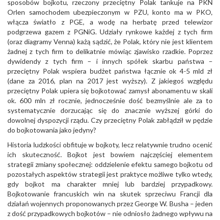
sposobów bojkotu, rzeczony przeciętny Polak tankuje na PKN
Orlen samochodem ubezpieczonym w PZU, konto ma w PKO,
włącza światło z PGE, a wodę na herbatę przed telewizor
podgrzewa gazem z PGNiG. Udziały rynkowe każdej z tych firm
(oraz diagramy Venna) każą sądzić, że Polak, który nie jest klientem
żadnej z tych firm to delikatnie mówiąc zjawisko rzadkie. Poprzez
dywidendy z tych firm – i innych spółek skarbu państwa –
przeciętny Polak wspiera budżet państwa łącznie ok 4-5 mld zł
(dane za 2016, plan na 2017 jest wyższy). Z jakiegoś względu
przeciętny Polak upiera się bojkotować zamysł abonamentu w skali
ok. 600 mln zł rocznie, jednocześnie dość bezmyślnie ale za to
systematycznie dorzucając się do znacznie wyższej górki do
dowolnej dyspozycji rządu. Czy przeciętny Polak zabłądził w pędzie
do bojkotowania jako jedyny?
Historia ludzkości obfituje w bojkoty, lecz relatywnie trudno ocenić
ich skuteczność. Bojkot jest bowiem najczęściej elementem
strategii zmiany społecznej: oddzielenie efektu samego bojkotu od
pozostałych aspektów strategii jest praktyce możliwe tylko wtedy,
gdy bojkot ma charakter mniej lub bardziej przypadkowy.
Bojkotowanie francuskich win na skutek sprzeciwu Francji dla
działań wojennych proponowanych przez George W. Busha – jeden
z dość przypadkowych bojkotów – nie odniosło żadnego wpływu na