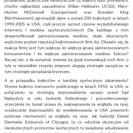
produktem, praktycznie nieskuteczne są bojkoty dóbr pośrednich,
choćby najbardziej uzasadnione (Kilian Heilmann, UCSD). Mary-
Hunter McDonnell (Georgetown) oraz Brayden King
(Northwestern) zgromadzili dane o ponad 200 bojkotach w latach
1990-2005 w USA, czyli jeszcze sprzed czasów wszędobylskiego
internetu i mediów społecznościowych Dla każdego z nich
skwantyfikowali zainteresowanie mediów, skalę oburzonych,
wyjściowy poziom reputacji bojkotowanych firm, itp. Okazało się, że
reakcja firmy jest tym większa, im większa grupa zainteresowanych
konsumentów i im większe zainteresowanie mediów. Sukces?
Raczej nie: o ile wyraźnie zmienia się język komunikacji tych firm, o
tyle w niewielkim stopniu zmianom ulegają strategie zarządcze, w
tym strategie zarządzania kryzysem.
A w przypadku bojkotów o bardziej społecznym zabarwieniu?
Słynne bojkoty transportu publicznego w latach 1950. w USA, w
połączeniu ze strategią doprowadzenia sprawy przed Sąd
Najwyższy w celu zyskania federalnego i precedensowego
orzeczenia na temat prawa do segregowania ze względu na rasę,
ostatecznie doprowadziły do wyeliminowania w USA prawnych
podstaw nierówności ze względu na rasę. Jak twierdzi Daniel
Diermeier (Universiy of Chicago), to co odróżnia skuteczne od
nieskutecznych protestów społecznych to świadome wbudowanie