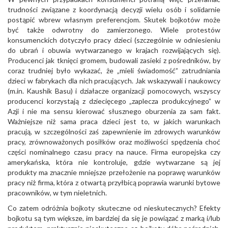
trudności związane z koordynacją decyzji wielu osób i solidarnie
postąpić wbrew własnym preferencjom. Skutek bojkotów może
być także odwrotny do zamierzonego. Wiele protestów
konsumenckich dotyczyło pracy dzieci (szczególnie w odniesieniu
do ubrań i obuwia wytwarzanego w krajach rozwijających się).
Producenci jak tknięci gromem, budowali zasieki z pośredników, by
coraz trudniej było wykazać, że „mieli świadomość” zatrudniania
dzieci w fabrykach dla nich pracujących. Jak wskazywali i naukowcy
(m.in. Kaushik Basu) i działacze organizacji pomocowych, wszyscy
producenci korzystają z dziecięcego „zaplecza produkcyjnego” w
Azji i nie ma sensu kierować słusznego oburzenia za sam fakt.
Ważniejsze niż sama praca dzieci jest to, w jakich warunkach
pracują, w szczególności zaś zapewnienie im zdrowych warunków
pracy, zrównoważonych posiłków oraz możliwości spędzenia choć
części nominalnego czasu pracy na nauce. Firma europejska czy
amerykańska, która nie kontroluje, gdzie wytwarzane są jej
produkty ma znacznie mniejsze przełożenie na poprawę warunków
pracy niż firma, która z otwartą przyłbicą poprawia warunki bytowe
pracowników, w tym nieletnich.
Co zatem odróżnia bojkoty skuteczne od nieskutecznych? Efekty
bojkotu są tym większe, im bardziej da się je powiązać z marką i/lub