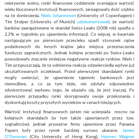
relatywnie wolno, rynki finansowe codziennie oceniające wartość
wielu kluczowych instytucji finansowych, zareagowały dość szybko
na te doniesienia.
Niels Johannesen
(University of Copenhagen) i
Tim Stolper (University of Munich)
udokumentowali
, że wartość
banków zaangażowane w skandal Swiss-Leaks (2008 rok) spadła o
2,2% w tygodniu po ujawnieniu informacji. Co więcej, w kwartale
następującym po pierwszym przecieku spadł stosunek rajów
podatkowych do innych krajów jako miejsca przeznaczenia
funduszy zagranicznych. Jednak kolejne przecieki po Swiss-Leaks
powodowały znacznie mniejsze negatywne reakcje rynków. Niels i
Tim przypuszczają, że ta odmienna reakcja odzwierciedla wpływ już
ukształtowanych oczekiwań. Przed pierwszymi skandalami rynki
mogły uwierzyć, że ujawnienie tajemnic bankowych jest
niemożliwe, a co za tym idzie, nie zdołały odpowiednio
zdyskontować wpływu tego, że okazało się, że jest inaczej. Po
pierwszym przypadku rynki skorygowały swoje przekonania i
dyskontują koszty przyszłych wycieków w cenach bieżących.
Wartość instytucji finansowych zatem nie ucierpiała mocno na
kolejnych skandalach (w tym także ujawnianych przez tzw.
sygnalistów), jednak prywatne firmy ujawnione przez Panama
Papers były przez rynek bardziej surowo ukarane.
James
O'Donovan
(City University of Hong Kong),
Hannes Wagner