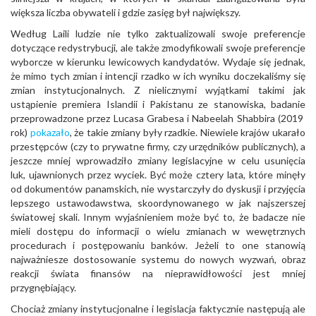
większa liczba obywateli i gdzie zasięg był największy.
Według Laili ludzie nie tylko zaktualizowali swoje preferencje
dotyczące redystrybucji, ale także zmodyfikowali swoje preferencje
wyborcze w kierunku lewicowych kandydatów. Wydaje się jednak,
że mimo tych zmian i intencji rzadko w ich wyniku doczekaliśmy się
zmian instytucjonalnych. Z nielicznymi wyjątkami takimi jak
ustąpienie premiera Islandii i Pakistanu ze stanowiska, badanie
przeprowadzone przez Lucasa Grabesa i Nabeelah Shabbira (2019
rok)
pokazało
, że takie zmiany były rzadkie. Niewiele krajów ukarało
przestępców (czy to prywatne firmy, czy urzędników publicznych), a
jeszcze mniej wprowadziło zmiany legislacyjne w celu usunięcia
luk, ujawnionych przez wyciek. Być może cztery lata, które minęły
od dokumentów panamskich, nie wystarczyły do dyskusji i przyjęcia
lepszego ustawodawstwa, skoordynowanego w jak najszerszej
światowej skali. Innym wyjaśnieniem może być to, że badacze nie
mieli dostępu do informacji o wielu zmianach w wewętrznych
procedurach i postępowaniu banków. Jeżeli to one stanowią
najważniesze dostosowanie systemu do nowych wyzwań, obraz
reakcji świata finansów na nieprawidłowości jest mniej
przygnębiający.
Chociaż zmiany instytucjonalne i legislacja faktycznie następują ale