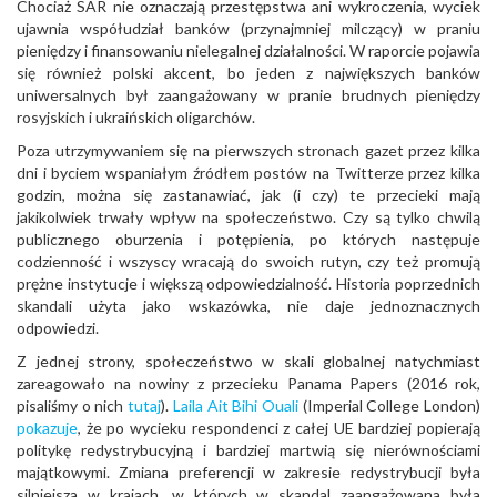
Chociaż SAR nie oznaczają przestępstwa ani wykroczenia, wyciek
ujawnia współudział banków (przynajmniej milczący) w praniu
pieniędzy i finansowaniu nielegalnej działalności. W raporcie pojawia
się również polski akcent, bo jeden z największych banków
uniwersalnych był zaangażowany w pranie brudnych pieniędzy
rosyjskich i ukraińskich oligarchów.
Poza utrzymywaniem się na pierwszych stronach gazet przez kilka
dni i byciem wspaniałym źródłem postów na Twitterze przez kilka
godzin, można się zastanawiać, jak (i czy) te przecieki mają
jakikolwiek trwały wpływ na społeczeństwo. Czy są tylko chwilą
publicznego oburzenia i potępienia, po których następuje
codzienność i wszyscy wracają do swoich rutyn, czy też promują
prężne instytucje i większą odpowiedzialność. Historia poprzednich
skandali użyta jako wskazówka, nie daje jednoznacznych
odpowiedzi.
Z jednej strony, społeczeństwo w skali globalnej natychmiast
zareagowało na nowiny z przecieku Panama Papers (2016 rok,
pisaliśmy o nich
tutaj
).
Laila Ait Bihi Ouali
(Imperial College London)
pokazuje
, że po wycieku respondenci z całej UE bardziej popierają
politykę redystrybucyjną i bardziej martwią się nierównościami
majątkowymi. Zmiana preferencji w zakresie redystrybucji była
silniejsza w krajach, w których w skandal zaangażowana była