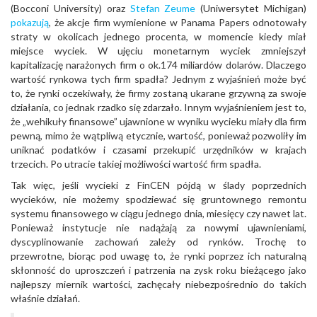
(Bocconi University) oraz
Stefan Zeume
(Uniwersytet Michigan)
pokazują
, że akcje firm wymienione w Panama Papers odnotowały
straty w okolicach jednego procenta, w momencie kiedy miał
miejsce wyciek. W ujęciu monetarnym wyciek zmniejszył
kapitalizację narażonych firm o ok.174 miliardów dolarów. Dlaczego
wartość rynkowa tych firm spadła? Jednym z wyjaśnień może być
to, że rynki oczekiwały, że firmy zostaną ukarane grzywną za swoje
działania, co jednak rzadko się zdarzało. Innym wyjaśnieniem jest to,
że „wehikuły finansowe” ujawnione w wyniku wycieku miały dla firm
pewną, mimo że wątpliwą etycznie, wartość, ponieważ pozwoliły im
uniknać podatków i czasami przekupić urzędników w krajach
trzecich. Po utracie takiej możliwości wartość firm spadła.
Tak więc, jeśli wycieki z FinCEN pójdą w ślady poprzednich
wycieków, nie możemy spodziewać się gruntownego remontu
systemu finansowego w ciągu jednego dnia, miesięcy czy nawet lat.
Ponieważ instytucje nie nadążają za nowymi ujawnieniami,
dyscyplinowanie zachowań zależy od rynków. Trochę to
przewrotne, biorąc pod uwagę to, że rynki poprzez ich naturalną
skłonność do uproszczeń i patrzenia na zysk roku bieżącego jako
najlepszy miernik wartości, zachęcały niebezpośrednio do takich
właśnie działań.