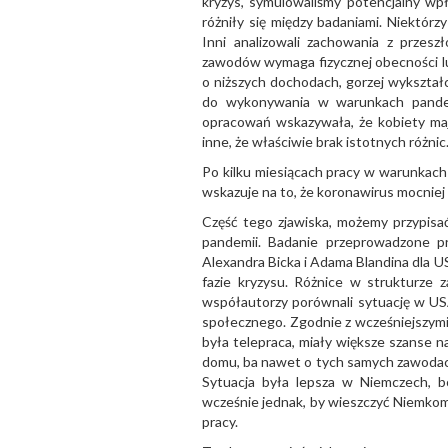
kryzys, symulowaliśmy potencjalny wp
różniły się między badaniami. Niektórz
Inni analizowali zachowania z przeszł
zawodów wymaga fizycznej obecności lu
o niższych dochodach, gorzej wykształ
do wykonywania w warunkach pandemi
opracowań wskazywała, że kobiety mają 
inne, że właściwie brak istotnych różni
Po kilku miesiącach pracy w warunkac
wskazuje na to, że koronawirus mocniej
Część tego zjawiska, możemy przypisać
pandemii. Badanie przeprowadzone p
Alexandra Bicka i Adama Blandina dla U
fazie kryzysu. Różnice w strukturze za
współautorzy porównali sytuację w USA
społecznego. Zgodnie z wcześniejszymi
była telepraca, miały większe szanse n
domu, ba nawet o tych samych zawodach, 
Sytuacja była lepsza w Niemczech, bo
wcześnie jednak, by wieszczyć Niemkom 
pracy.