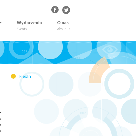
Wydarzenia
O nas
Events
About us
FlexIn
–
a
o
a