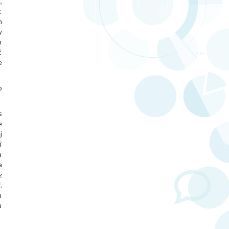
,
.
h
y
h
ć
e
o
s
e
j
i
a
a
z
.
a
u