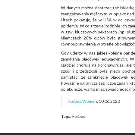
W danych można dostrzec też iskierkę
zaangażowania mężczyzn w opiekę nad
Utach pokazuję, że w USA w co czwar
epidemią. W co trzeciej rodzinie ich z
w tzw. kluczowych sektorach (np. służb
Niemczech 20% ojców było głównymi 
równouprawnienia w strefie obowiązk
Gdy uderzy w nas jakieś kolejne pandem
zamykania placówek edukacyjnych. W ś
rzadziej chorują na koronawirusa, ale 
szkół i przedszkoli była nieco poch
pamiętać, że zamknięcie placówek e
Poważnie ogranicza też liczbę zadań, k
opiekuńcze, warto mieć świadomość moż
Forbes Women
, 10.06.2020
Tags:
Forbes