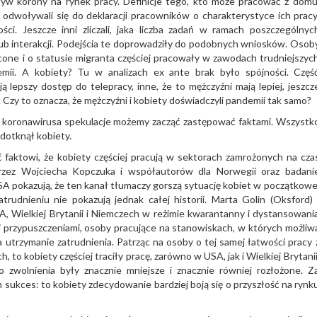
ływ korony na rynek pracy. Definicje tego, kto może pracować z domu
y odwoływali się do deklaracji pracowników o charakterystyce ich pracy
ości. Jeszcze inni zliczali, jaka liczba zadań w ramach poszczególnyc
b interakcji. Podejścia te doprowadziły do podobnych wniosków. Osob
cone i o statusie migranta częściej pracowały w zawodach trudniejszyc
i. A kobiety? Tu w analizach ex ante brak było spójności. Częś
lepszy dostęp do telepracy, inne, że to mężczyźni mają lepiej, jeszcz
c. Czy to oznacza, że mężczyźni i kobiety doświadczyli pandemii tak samo?
h koronawirusa spekulacje możemy zacząć zastępować faktami. Wszystk
 dotknął kobiety.
 faktowi, że kobiety częściej pracują w sektorach zamrożonych na cza
rzez Wojciecha Kopczuka i współautorów dla Norwegii oraz badani
SA pokazują, że ten kanał tłumaczy gorszą sytuację kobiet w początkowe
trudnieniu nie pokazują jednak całej historii. Marta Golin (Oksford) 
, Wielkiej Brytanii i Niemczech w reżimie kwarantanny i dystansowani
 przypuszczeniami, osoby pracujące na stanowiskach, w których możliw
a utrzymanie zatrudnienia. Patrząc na osoby o tej samej łatwości pracy 
to kobiety częściej traciły pracę, zarówno w USA, jak i Wielkiej Brytanii
 zwolnienia były znacznie mniejsze i znacznie równiej rozłożone. Z
sukces: to kobiety zdecydowanie bardziej boją się o przyszłość na rynk