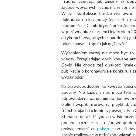
Trudno oceniać, jak zmiany w popyc
zaobserwowanych różnic ma w sensie biz
W tym kontekście bardzo wymowne s
dokładnie efekty pracy (np. liczba now
ekonomiści z Cambridge: Noriko Amano-P
w porównaniu z marcem i kwietniem 201
artykułach związanych z pandemią jest
takim samym stopniu jak mężczyźni.
Wyjaśnieniem raczej nie może być to, 
wiedzy. Przeglądając opublikowane ar
Covid. Nie chodzi też o jakość intele
publikacje o koronawirusie konkurują ze
wydajności?
Najprawdopodobniej to kwestia ilości 
godziny. Nie każdy z nas może tyle s
odpowiedzi na pandemię do domów przeni
Golin i współautorów, na przykład, zba
trzech krajach to kobiety poświęcały o
Stanach- do aż 14 godzin w Niemczech
podane różnice są najprawdopodobn
poświęceniami, co
pokazuje
np. Jill Ya
stanie realizować w pełni zobowiązań, n