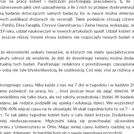
ie na pracę kobiet i mężczyzn postrzegają pracodawcy, tj. ile 
nesowym jakiś cień uzasadnienia, a ile z nich to przejaw dyskryminacji
ą badania dotyczących samych badaczy, bo w nauce można zmierzy
ych publikacji złożonych do recenzji). Takie podejście stosują cztere
atiño, Elisa Faraglia, Chryssi Giannitsarou i Zeina Hasna, wskazując, ż
9 roku, udział naukowczyń w nowych artykułach spadł. Udział kobiet 
 jeszcze niższy. Innymi słowy, kobiety nie rozpoczęły nowych badań 
że ekonomistki unikały tematów, w których nie miały specjalistyczne
tykuły odnosi się wrażenie, że dziś do dowolnego tematu można doda
ktualną tych badań. Parafrazując redaktora z prestiżowego czasopisma
 sobą nie tyle błyskotliwością, ile szybkością. Cóż więc stoi za różnicą 
dostępnego czasu. Niby każdy z nas ma 7 dni w tygodniu i w każdym 2
amo poświęcić na pracę, bo … ktoś jeszcze musi się zająć dziećmi. 
eśliśmy nie tylko biura, ale też szkoły, przedszkola i żłobki. W badani
dano, jak rodzice podzielili się opieką i edukacją dzieci. We wszystkic
 20%-40% więcej czasu na te obowiązki. W skali tygodnia było to od 7 – 
. To tak jakby tygodnie kobiet były o cały dzień krótsze. Dodatkowo
iej niedoszacowane. Mężczyźni lubią się przechwalać ojcowskim
vorsku z Uniwersytetu w Ohio. Mając mniej czasu, kobiety rzadziej są 
ic więc dziwnego, że bardziej boją się o swoją zawodową przyszłość.