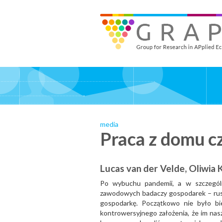
Skip
to
GRAPE - Group for Research in APplied Economics
‎@GRAPE_ORG
main
content
media
Praca z domu c
Lucas van der Velde, Oliwia
Po wybuchu pandemii, a w szczególn
zawodowych badaczy gospodarek – ruszy
gospodarkę. Początkowo nie było bi
kontrowersyjnego założenia, że im nas