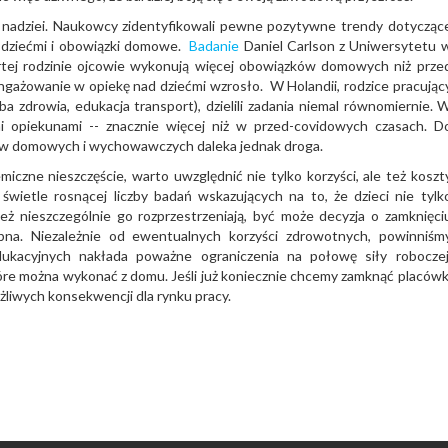
 nadziei. Naukowcy zidentyfikowali pewne pozytywne trendy dotycząc
 dziećmi i obowiązki domowe.
Badanie
Daniel Carlson z Uniwersytetu 
tej rodzinie ojcowie wykonują więcej obowiązków domowych niż prze
aangażowanie w opiekę nad dziećmi wzrosło. W Holandii, rodzice pracując
a zdrowia, edukacja transport), dzielili zadania niemal równomiernie. 
opiekunami -- znacznie więcej niż w przed-covidowych czasach. D
ów domowych i wychowawczych daleka jednak droga.
iczne nieszczęście, warto uwzględnić nie tylko korzyści, ale też koszt
wietle rosnącej liczby badań wskazujących na to, że dzieci nie tylk
też nieszczególnie go rozprzestrzeniają, być może decyzja o zamknięci
opna. Niezależnie od ewentualnych korzyści zdrowotnych, powinniśm
dukacyjnych nakłada poważne ograniczenia na połowę siły roboczej
tóre można wykonać z domu. Jeśli już koniecznie chcemy zamknąć placówk
liwych konsekwencji dla rynku pracy.