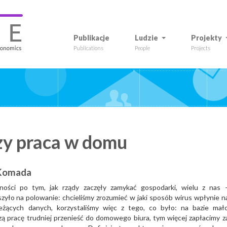
Publikacje
Ludzie
Projekty
Publications
People
Projects
zy praca w domu
 Komada
ości po tym, jak rządy zaczęły zamykać gospodarki, wielu z nas 
ło na polowanie: chcieliśmy zrozumieć w jaki sposób wirus wpłynie n
eżących danych, korzystaliśmy więc z tego, co było: na bazie mał
zą pracę trudniej przenieść do domowego biura, tym więcej zapłacimy z