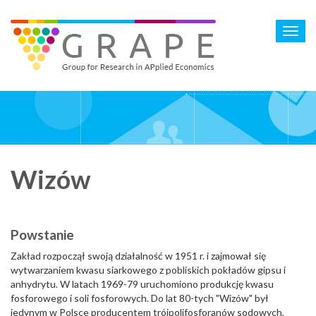
Skip
to
Toggl
main
navig
content
Wizów
Powstanie
Zakład rozpoczął swoją działalność w 1951 r. i zajmował się
wytwarzaniem kwasu siarkowego z pobliskich pokładów gipsu i
anhydrytu. W latach 1969-79 uruchomiono produkcję kwasu
fosforowego i soli fosforowych. Do lat 80-tych "Wizów" był
jedynym w Polsce producentem trójpolifosforanów sodowych,