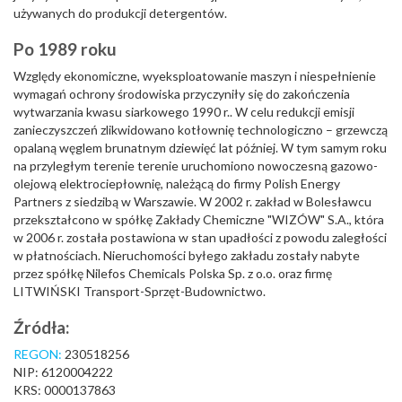
używanych do produkcji detergentów.
Po 1989 roku
Względy ekonomiczne, wyeksploatowanie maszyn i niespełnienie
wymagań ochrony środowiska przyczyniły się do zakończenia
wytwarzania kwasu siarkowego 1990 r.. W celu redukcji emisji
zanieczyszczeń zlikwidowano kotłownię technologiczno – grzewczą
opalaną węglem brunatnym dziewięć lat później. W tym samym roku
na przyległym terenie terenie uruchomiono nowoczesną gazowo-
olejową elektrociepłownię, należącą do firmy Polish Energy
Partners z siedzibą w Warszawie. W 2002 r. zakład w Bolesławcu
przekształcono w spółkę Zakłady Chemiczne "WIZÓW" S.A., która
w 2006 r. została postawiona w stan upadłości z powodu zaległości
w płatnościach. Nieruchomości byłego zakładu zostały nabyte
przez spółkę Nilefos Chemicals Polska Sp. z o.o. oraz firmę
LITWIŃSKI Transport-Sprzęt-Budownictwo.
Źródła:
REGON:
230518256
NIP: 6120004222
KRS: 0000137863