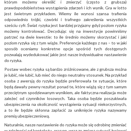
którym możemy określić i zmierzyć (często z grubsza)
prawdopodobieństwa wystąpienia zdarzeń i ich wynik. Gra w lotto
jest świetnym przykładem. Wiemy ile wynosi szansa trafienia
odpowiednio trójki, czwórki i trafnego zakreślenia wszystkich
sześciu cyfr. Świat ryzyka jest bardziej przyjazny gdyż poziom ryzyka
możemy kontrolować. Decydując się na inwestycje powinniśmy
patrzeć na dwie kwestie: to ile średnio możemy skorzystać i jaki
poziom ryzyka się z tym wiąże. Preferencje każdego z nas – to w jaki
sposób oceniamy konkretne opcje spośród tych dostępnych
pozwalają wydedukować jakie jest nasze indywidualne nastawienie
do ryzyka.
Postaw wobec ryzyka są bardzo zróżnicowane, ale z grubsza można
je lubić, nie lubić, lub mieć do niego neutralny stosunek. Na przykład
osoba z awersją do ryzyka będzie preferowała te sytuacje, które
będą dawały pewny rezultat ponad te, które wiążą się z tym samym
przeciętnym spodziewanym wynikiem, ale faktyczna realizacja może
zależeć od czynników losowych. Taka osoba będzie poszukiwała
ubezpieczenia na okoliczność wystąpienia sytuacji niekorzystnych,
a to ile będzie skłonna zapłacić za uniknięcie ryzyka nazywamy
premią ubezpieczeniową.
Naturalnie, nasze nastawienie do ryzyka może się odrobinę zmieniać
w zależności od kontekstu, oraz np. wraz ze zmianą sytuacji życiowej