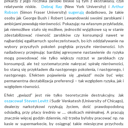
piłkarzy z jego rocznika zarobki bliskie są tym z ekstraklasy, czyli
relatywnie niskie.
Debraj Ray
(New York University) i
Arthur
Robson
(Simon Fraser University)
sugerują
dodatkowo, że takie
osoby jak George Bush i Robert Lewandowski swoimi zarobkami i
ambicjami
powodują
nierówności. Pokazując na własnym przykładzie,
jak niemożliwe stało się możliwe, jednostki wyjątkowe są w stanie
zdestabilizować równość zarobków czy konsumpcji nawet w
najbardziej egalitarnych społeczeństwach, bo ich oddziaływanie na
wybory przyszłych pokoleń pogłębia przyszłe nierówności. Ich
naśladowcy przejmując bardziej agresywne nastawienie do ryzyka
mogą powodować nie tylko większy rozrzut w zarobkach czy
konsumpcji, ale też systematycznie nakręcać spiralę nierówności,
bo staną się przykładem dla następnego pokolenia, i następnego, i
następnego. Efektem pojawienia się „gwiazd” może być więc
permanentna destabilizacja preferencji – tak względem ryzyka, jak i
względem równości.
Efekt „gwiazd” jest nie tylko teoretycznie destrukcyjny. Jak
oszacował
Steven Levitt
i Sudir Venkatesh (University of Chicago),
dealerzy narkotykowi ryzykują życiem, dość prawdopodobną
odsiadką, przy płacy średnio w …. okolicach minimalnej. A pracują
znacznie więcej godzin dziennie, niż trzeba byłoby pracować np. na
kasie w supermarkecie, by osiągnąć takie miesięczne przychody.