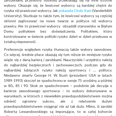
założeniami, przyniosły odsetki) przekładają się na inne istotne
wybory. Okazuje się, że lewicowi wyborcy są bardziej chętni do
ryzyka niż prawicowi wyborcy. Jak
pokazała
Cindy Kam
(Vanderbildt
University). Skutkuje to także tym, że lewicowi wyborcy są częściej
skłonni zagłosować na nowe twarze w polityce niż wyborcy
prawicy. Ale to prawicowi wyborcy obsadzili stanowisko w Białym
Domu politykiem bez doświadczenia. Politykiem, który
kontrolowane w świecie polityki ryzyko dzień w dzień przekuwa w
totalną niepewność.
Preferencje względem ryzyka tłumaczą także wybory zawodowe.
Co więcej, średnie płace okazują się tym niższe im mniejsze ryzyko
wiąże się z daną karierą i zarobkami. Nauczyciele i urzędnicy należą
do najbardziej bezpiecznych i zachowawczych, podczas gdy do
najbardziej lubiących ryzyko należą sportowcy i … politycy.
Niedawno zmarły George H. W. Bush (prezydent USA w latach
1989-1993) skoczył ze spadochronu w swoje 75 urodziny, a później
w 80., 85 i 90. Skok ze spadochronem – podobnie jak decyzja o
karierze zawodowego sportowca – to wybory dokonywane w
warunkach, w których z niewielkim prawdopodobieństwem można
odnieść ogromny sukces, ale z relatywnie dużym
prawdopodobieństwem osiągnąć nie aż tak dużo. Mimo, iż zarobki
Roberta Lewandowskiego są imponujące, to w całej kohorcie