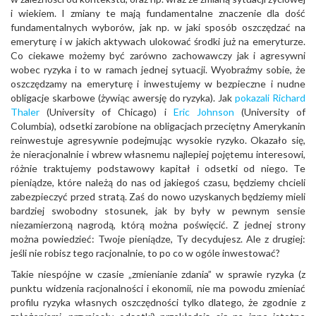
i wiekiem. I zmiany te mają fundamentalne znaczenie dla dość
fundamentalnych wyborów, jak np. w jaki sposób oszczędzać na
emeryturę i w jakich aktywach ulokować środki już na emeryturze.
Co ciekawe możemy być zarówno zachowawczy jak i agresywni
wobec ryzyka i to w ramach jednej sytuacji. Wyobraźmy sobie, że
oszczędzamy na emeryturę i inwestujemy w bezpieczne i nudne
obligacje skarbowe (żywiąc awersję do ryzyka). Jak
pokazali
Richard
Thaler
(University of Chicago) i
Eric Johnson
(University of
Columbia), odsetki zarobione na obligacjach przeciętny Amerykanin
reinwestuje agresywnie podejmując wysokie ryzyko. Okazało się,
że nieracjonalnie i wbrew własnemu najlepiej pojętemu interesowi,
różnie traktujemy podstawowy kapitał i odsetki od niego. Te
pieniądze, które należą do nas od jakiegoś czasu, będziemy chcieli
zabezpieczyć przed stratą. Zaś do nowo uzyskanych będziemy mieli
bardziej swobodny stosunek, jak by były w pewnym sensie
niezamierzoną nagrodą, którą można poświęcić. Z jednej strony
można powiedzieć: Twoje pieniądze, Ty decydujesz. Ale z drugiej:
jeśli nie robisz tego racjonalnie, to po co w ogóle inwestować?
Takie niespójne w czasie „zmienianie zdania” w sprawie ryzyka (z
punktu widzenia racjonalności i ekonomii, nie ma powodu zmieniać
profilu ryzyka własnych oszczędności tylko dlatego, że zgodnie z