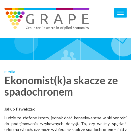
Skip
to
Toggl
main
navig
content
media
Ekonomist(k)a skacze ze
spadochronem
Jakub Pawelczak
Ludzie to złożone istoty, jednak dość konsekwentne w skłonności
do podejmowania ryzykownych decyzji. To, czy wolimy spędzać
urlop na rybach, czy może wybieramy skok ze spadochronem – fakty