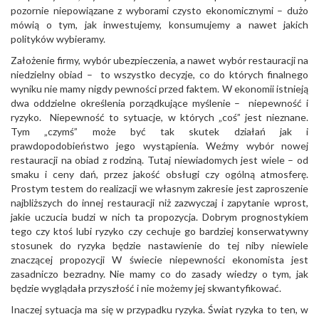
pozornie niepowiązane z wyborami czysto ekonomicznymi – dużo
mówią o tym, jak inwestujemy, konsumujemy a nawet jakich
polityków wybieramy.
Założenie firmy, wybór ubezpieczenia, a nawet wybór restauracji na
niedzielny obiad – to wszystko decyzje, co do których finalnego
wyniku nie mamy nigdy pewności przed faktem. W ekonomii istnieją
dwa oddzielne określenia porządkujące myślenie – niepewność i
ryzyko. Niepewność to sytuacje, w których „coś” jest nieznane.
Tym „czymś” może być tak skutek działań jak i
prawdopodobieństwo jego wystąpienia. Weźmy wybór nowej
restauracji na obiad z rodziną. Tutaj niewiadomych jest wiele – od
smaku i ceny dań, przez jakość obsługi czy ogólną atmosferę.
Prostym testem do realizacji we własnym zakresie jest zaproszenie
najbliższych do innej restauracji niż zazwyczaj i zapytanie wprost,
jakie uczucia budzi w nich ta propozycja. Dobrym prognostykiem
tego czy ktoś lubi ryzyko czy cechuje go bardziej konserwatywny
stosunek do ryzyka będzie nastawienie do tej niby niewiele
znaczącej propozycji W świecie niepewności ekonomista jest
zasadniczo bezradny. Nie mamy co do zasady wiedzy o tym, jak
będzie wyglądała przyszłość i nie możemy jej skwantyfikować.
Inaczej sytuacja ma się w przypadku ryzyka. Świat ryzyka to ten, w