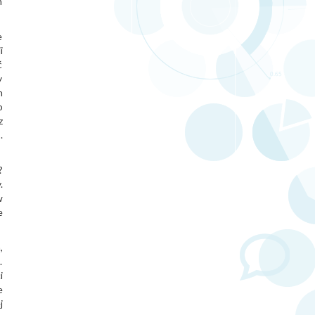
h
e
i
ć
y
h
o
z
.
?
.
w
e
,
.
i
e
j