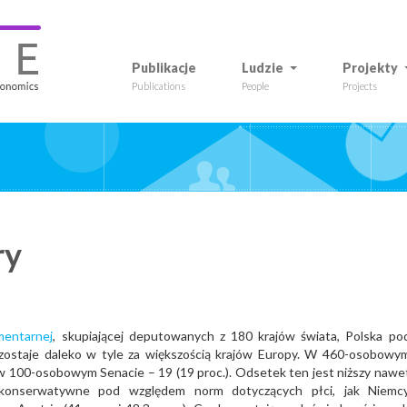
Publikacje
Ludzie
Projekty
Publications
People
Projects
ry
mentarnej
, skupiającej deputowanych z 180 krajów świata, Polska po
ozostaje daleko w tyle za większością krajów Europy. W 460-osobowy
aś w 100-osobowym Senacie – 19 (19 proc.). Odsetek ten jest niższy nawe
onserwatywne pod względem norm dotyczących płci, jak Niemc