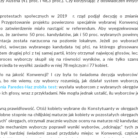
czy Austria (41 proc. i 48,3 proc.). Czy korzystając z doświadczeń innyc
protestach społecznych w 2019 r. rząd podjął decyzję o zmiani
i. Przygotowanie projektu powierzono specjalnie wybranej Konwencj
jego zatwierdzenie miało nastąpić w referendum. Aby wyegzekwowa
o, że zarówno 50 proc. kandydatów, jak i 50 proc. wybranych powinn
ntacja została narzucona na poziomie lokalnym. Jeżeli po wyborac
 płci, wówczas wybranego kandydata tej płci, na którego głosowan
em drugiej płci z tej samej partii, który otrzymał najwięcej głosów, lec
proces wyborczy skupił się na równości wyników, a nie tylko szans
edla te wysiłki: zasiadło w niej 78 mężczyzn i 77 kobiet.
ęło na jakość Konwencji? I czy była to świadoma decyzja wyborców
, bo nie wiemy, czy wyborcy rozumieją, jak działał system wyborczy
nia Paredes-Haz zrobiła test
: wysłała wyborcom z wybranych okręgó
ne ich głosy, wraz z przykładami. Nie mogła jednak ustalić, ilu wyborców j
ewną prawidłowość. Otóż kobiety wybrane do Konstytuanty w okręgach
dobne stopnie na chilijskiej maturze jak kobiety w pozostałych okręgach
ch” okręgach, otrzymali znacznie wyższe oceny na maturze niż kandydac
 że mechanizm wyborczy poprawił wyniki wyborów, „odcinając” tych z
byli bardziej świadomi zasad przydziału miejsc w Konwencji, częście