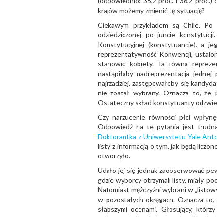
(odpowiednio: 35,2 proc. i 36,2 proc.) 
krajów możemy zmienić tę sytuację?
Ciekawym przykładem są Chile. Po 
odziedziczonej po juncie konstytucj
Konstytucyjnej (konstytuancie), a 
reprezentatywność Konwencji, ustalon
stanowić kobiety. Ta równa repreze
nastąpiłaby nadreprezentacja jednej
najrzadziej, zastępowałoby się kandydat
nie został wybrany. Oznacza to, że 
Ostateczny skład konstytuanty odzwierci
Czy narzucenie równości płci wpłyn
Odpowiedź na te pytania jest trudna
Doktorantka z Uniwersytetu Yale Anto
listy z informacją o tym, jak będą liczo
otworzyło.
Udało jej się jednak zaobserwować p
gdzie wyborcy otrzymali listy, miały po
Natomiast mężczyźni wybrani w „listowy
w pozostałych okręgach. Oznacza to,
słabszymi ocenami. Głosujący, którzy 