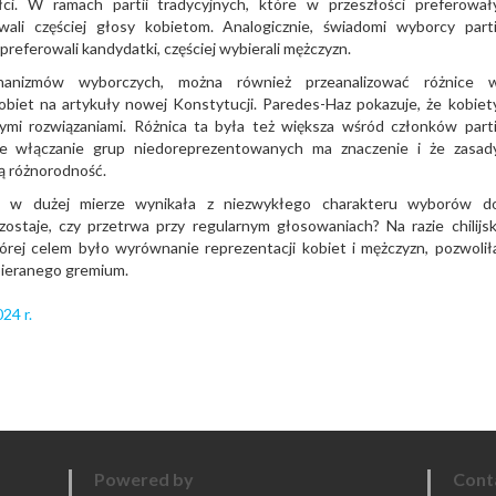
ci. W ramach partii tradycyjnych, które w przeszłości preferował
ali częściej głosy kobietom. Analogicznie, świadomi wyborcy parti
 preferowali kandydatki, częściej wybierali mężczyzn.
anizmów wyborczych, można również przeanalizować różnice 
biet na artykuły nowej Konstytucji. Paredes-Haz pokazuje, że kobiet
lnymi rozwiązaniami. Różnica ta była też większa wśród członków parti
 że włączanie grup niedoreprezentowanych ma znaczenie i że zasad
ą różnorodność.
zmu w dużej mierze wynikała z niezwykłego charakteru wyborów d
staje, czy przetrwa przy regularnym głosowaniach? Na razie chilijsk
órej celem było wyrównanie reprezentacji kobiet i mężczyzn, pozwolił
bieranego gremium.
24 r.
Powered by
Cont