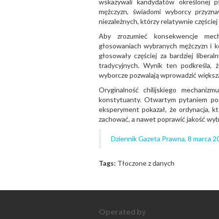
wskazywali kandydatów określonej pł
mężczyzn, świadomi wyborcy przyznaw
niezależnych, którzy relatywnie częściej
Aby zrozumieć konsekwencje mech
głosowaniach wybranych mężczyzn i ko
głosowały częściej za bardziej libera
tradycyjnych. Wynik ten podkreśla,
wyborcze pozwalają wprowadzić większ
Oryginalność chilijskiego mechani
konstytuanty. Otwartym pytaniem pozo
eksperyment pokazał, że ordynacja, kt
zachować, a nawet poprawić jakość wy
Dziennik Gazeta Prawna, 8 marca 20
Tags:
Tłoczone z danych
Operated by