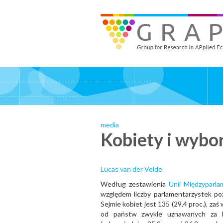
Skip
to
GRAPE - Group for Research in APplied Economics
‎@GRAPE_ORG
main
content
media
Kobiety i wybo
Lucas van der Velde
Według zestawienia
Unii Międzyparla
względem liczby parlamentarzystek p
Sejmie kobiet jest 135 (29,4 proc.), z
od państw zwykle uznawanych za k