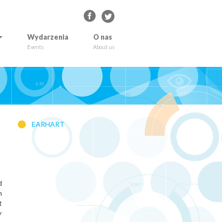
Wydarzenia
O nas
Events
About us
EARHART
d
m
t
y