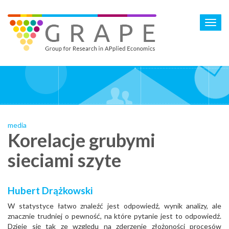
Skip
to
Toggl
main
navig
content
media
Korelacje grubymi
sieciami szyte
Hubert Drążkowski
W statystyce łatwo znaleźć jest odpowiedź, wynik analizy, ale
znacznie trudniej o pewność, na które pytanie jest to odpowiedź.
Dzieje się tak ze względu na zderzenie złożoności procesów