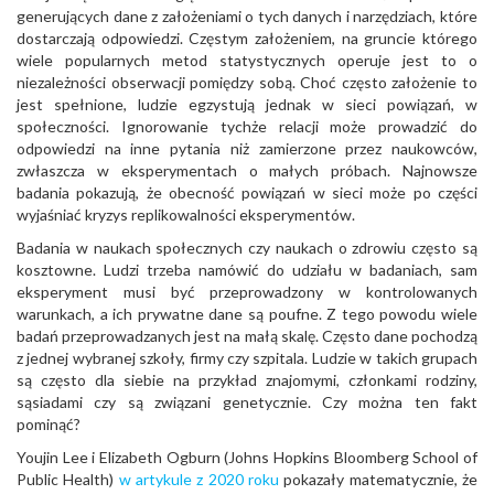
generujących dane z założeniami o tych danych i narzędziach, które
dostarczają odpowiedzi. Częstym założeniem, na gruncie którego
wiele popularnych metod statystycznych operuje jest to o
niezależności obserwacji pomiędzy sobą. Choć często założenie to
jest spełnione, ludzie egzystują jednak w sieci powiązań, w
społeczności. Ignorowanie tychże relacji może prowadzić do
odpowiedzi na inne pytania niż zamierzone przez naukowców,
zwłaszcza w eksperymentach o małych próbach. Najnowsze
badania pokazują, że obecność powiązań w sieci może po części
wyjaśniać kryzys replikowalności eksperymentów.
Badania w naukach społecznych czy naukach o zdrowiu często są
kosztowne. Ludzi trzeba namówić do udziału w badaniach, sam
eksperyment musi być przeprowadzony w kontrolowanych
warunkach, a ich prywatne dane są poufne. Z tego powodu wiele
badań przeprowadzanych jest na małą skalę. Często dane pochodzą
z jednej wybranej szkoły, firmy czy szpitala. Ludzie w takich grupach
są często dla siebie na przykład znajomymi, członkami rodziny,
sąsiadami czy są związani genetycznie. Czy można ten fakt
pominąć?
Youjin Lee i Elizabeth Ogburn (Johns Hopkins Bloomberg School of
Public Health)
w artykule z 2020 roku
pokazały matematycznie, że