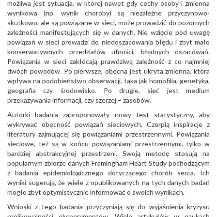
możliwa jest sytuacja, w której nawet gdy cechy osoby i zmienna
wynikowa (np. wynik choroby) są niezależne przyczynowo-
skutkowo, ale są powiązane w sieci, może prowadzić do pozornych
zależności manifestujących się w danych. Nie wzięcie pod uwagę
powiązań w sieci prowadzi do niedoszacowania błędu i zbyt mało
konserwatywnych przedziałów ufności, błędnych oszacowań.
Powiązania w sieci zakłócają prawdziwą zależność z co najmniej
dwóch powodów. Po pierwsze, obecna jest ukryta zmienna, która
wpływa na podobieństwo obserwacji, taka jak homofilia, genetyka,
geografia czy środowisko. Po drugie, sieć jest medium
przekazywania informacji, czy szerzej – zasobów.
Autorki badania zaproponowały nowy test statystyczny, aby
wykrywać obecność powiązań sieciowych. Czerpią inspiracje z
literatury zajmującej się powiązaniami przestrzennymi. Powiązania
sieciowe, też są w końcu powiązaniami przestrzennymi, tylko w
bardziej abstrakcyjnej przestrzeni. Swoją metodę stosują na
popularnym zbiorze danych Framingham Heart Study pochodzącym
z badania epidemiologicznego dotyczącego chorób serca. Ich
wyniki sugerują, że wiele z opublikowanych na tych danych badań
mogło zbyt optymistycznie informować o swoich wynikach.
Wnioski z tego badania przyczyniają się do wyjaśnienia kryzysu
replikowalności eksperymentów. Wiele artykułów w naukach