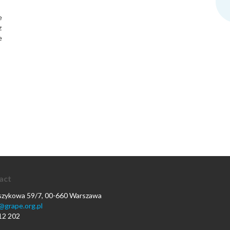
e
z
e
act
oszykowa 59/7, 00-660 Warszawa
@grape.org.pl
12 202