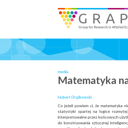
Skip
to
GRAPE - Group for Research in APplied Economics
‎@GRAPE_ORG
main
content
media
Matematyka na
Hubert Drążkowski
Co jeżeli powiem ci, że matematyka ni
statystyki opartej na logice rozmyt
interpretowalne przez końcowych użytk
do konstruowania sztucznej inteligencj