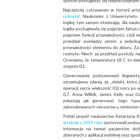
sposób posługiwać się nieprecyzyjnymi p
Najczęściej cytowanym w historii ar
rozmyte”
. Naukowiec z Uniwersytetu 
logikę, tym samym otwierając dla nau
logika posługiwała się pojęciem fałszu 
pojęciem funkcji przynależności, czyli
przedział pomiędzy zerem a jedynk
przynależności elementu do zbioru. Z
rozmyte. Niech za przykład posłuży na
Oceniamy, że temperatura 18 C to elem
stopniu 0,1.
Generowanie podsumowań lingwistyc
otrzymujemy zdania, że „obiekt, któr
operacji serca większość (Q) nocy po w
0,7. Anna Wilbik, James Kelly oraz 
pokazują jak generować tego typu
zainstalowanych sensorów u seniorów
Polski zespół naukowców Katarzyna Ka
artykule z 2019 roku
zastosowali podsu
informacje na temat pacjentów do
zbieranych z aplikacji mobilnej oraz sp