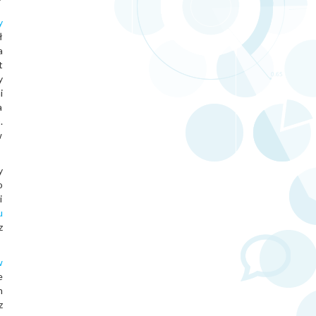
?
y
ł
a
t
y
i
a
.
w
y
o
i
u
z
w
e
h
z