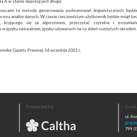
A w stanie depresji jest długa”.
kowcami to metoda generowania podsumowań lingwistycznych będzi
ocesu analizy danych. W czasie rzeczywistym użytkownik będzie mógł be
, kryjącego się za algorytmem, przeczytać czytelne i zrozumiał
 języku naturalnym, języku używanych na co dzień rozmytych określeń.
nnika Gazety Prawnej, 16 września 2022 r.
Powered by
Cont
ul. K
grape
799 0