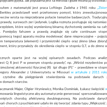
ojęciami języka. Jak popularna jest ta metoda i gdzie można ją stosować
tykułem z matematyki jest praca Loftiego Zadeha z 1965 roku
„Zbior
Berkley przedstawił weń przełomowy pomysł, który zrewolucjonowa
kowców wrota na nieprzebrane połacie tematów badawczych. Tradycyjn
i prawdy, surowych zer i jedynek. Logika rozmyta posługuje się natomias
 narzędziem, które wyżej wymienioną binarną dychotomię zamienia na cał
ą. Pomiędzy fałszem a prawdą znajduje się całe continuum stopn
a pomocą tegoż aparatu można modelować dane nieprecyzyjne – pojęci
m temperatura (element) i przymiotniki ciepło oraz zimno (dwa zbiory)
ent, który przynależy do określenia ciepło w stopniu 0,7, a do zimno 
znych oparte jest na wyżej opisanych zasadach. Podczas analiz
y jest Q R jest P w pewnym stopniu prawdy”, np. „Wśród rezydentów p
zmożonej aktywności fizycznej (R) śpi długo (P).” – prawdziwe w stopn
Gregory Alexander z Uniwersytetu w Missouri
w artykule z 2011 rok
 czytelne dla pielęgniarek stwierdzenia na podstawie danych 
 w domach starców.
czmarek Majer, Olgier Hryniewicz, Monika Dominiak, Łukasz święcicki
mowania lingwistyczne aby automatycznie generować spersonalizowan
tkniętych chorobą afektywną dwubiegunową. Na podstawie danyc
otkań chorych z psychiatrami udało im się tworzyć zdania typu „Większość 