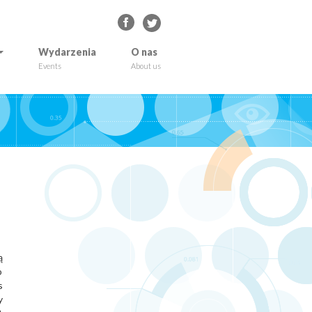
Wydarzenia
O nas
Events
About us
ą
o
s
y