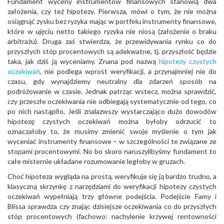
Fundament wyceny instrumentów finansowych stanowią dwa
założenia, czy też hipotezy. Pierwsza, mówi o tym, że nie można
osiągnąć zysku bez ryzyka mając w portfelu instrumenty finansowe,
które w ujęciu netto takiego ryzyka nie niosą (założenie o braku
arbitrażu). Druga zaś stwierdza, że przewidywania rynku co do
przyszłych stóp procentowych są adekwatne, tj. przyszłość będzie
taka, jak dziś ją wyceniamy. Znana pod nazwą
hipotezy czystych
oczekiwań
, nie podlega wprost weryfikacji, a przynajmniej nie do
czasu, gdy wynajdziemy neutralny dla zdarzeń sposób na
podróżowanie w czasie. Jednak patrząc wstecz, można sprawdzić,
czy przeszłe oczekiwania nie odbiegają systematycznie od tego, co
po nich nastąpiło. Jeśli znalazwszy wystarczająco dużo dowodów
hipotezę czystych oczekiwań można byłoby odrzucić to
oznaczałoby to, że musimy zmienić swoje myślenie o tym jak
wyceniać instrumenty finansowe – w szczególności te związane ze
stopami procentowymi. No bo skoro naruszylibyśmy fundament to
całe misternie układane rozumowanie ległoby w gruzach.
Choć hipoteza wygląda na prostą, weryfikuje się ją bardzo trudno, a
klasyczną skrzynkę z narzędziami do weryfikacji hipotezy czystych
oczekiwań wypełniają trzy główne podejścia. Podejście Famy i
Blissa sprawdza czy znając dzisiejsze oczekiwania co do przyszłych
stóp procentowych (fachowo: nachylenie krzywej rentowności