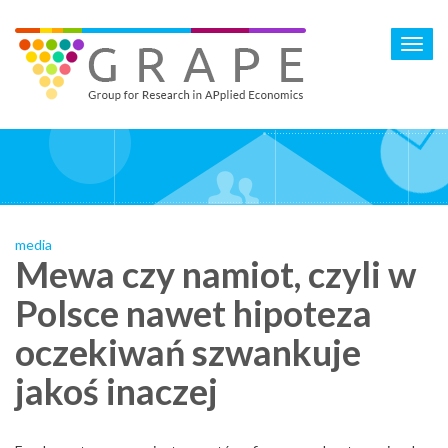
Skip
to
Toggl
main
navig
content
media
Mewa czy namiot, czyli w
Polsce nawet hipoteza
oczekiwań szwankuje
jakoś inaczej