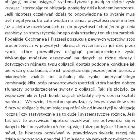
obligacji) można osiągnąć systematycznie ponadprzeciętne zyski
kupując i sprzedając te obligacje pomiędzy dziś a końcem horyzontu.
Jeśli hipoteza oczekiwań działa to odpowiedz na to pytanie musi
być negatywna, bo cała wiedza na temat przyszłości powinna być
już zaklęta w oczekiwaniach co do przyszłości i choć jednego dnia
zarobimy, to statystycznie innego dnia stracimy ten ekstra zarobek.
Podejście Cochrane’a i Piazzesi poszukują pewnych wzorców stóp
procentowych w przyszłych okresach wycenianych już dziś przez
rynek, które pozwoliłyby osiągnąć ponadprzeciętne zyski.
Wykonując mnóstwo oszacowań na danych za różne okresy i
dotyczących różnego typu obligacji, dostają podobne konkluzje jak
pierwsza grupa badań, ale ich podejście daje jeszcze jeden bonus: a
mianowicie znaleźli oni unikalną dla rynku amerykańskiego
kombinację kilku stóp procentowych (portfel) która bardzo dobrze
tłumaczy ponadprzeciętne zwroty z obligacji. Tak się złożyło, że
współczynniki w tych kombinacjach układały się w coś na kształt
namiotu. Wreszcie, Thornton sprawdza, czy inwestowanie w serii
6 razy w obligację dwumiesięczną różni się od inwestycji w obligację
roczną i czy statystycznie są to duże i systematyczne różnice. Jeśli
tak jest to oczywiście hipoteza oczekiwań nie potwierdza się w
danych. No i oczywiście różnice są, więc także podejście Thorntona
mówi, że hipoteza oczekiwań w prawdziwym świecie raczej nie
działa w horyzoncie powyżej 12 miesięcy. Na rynkach rozwiniętych i