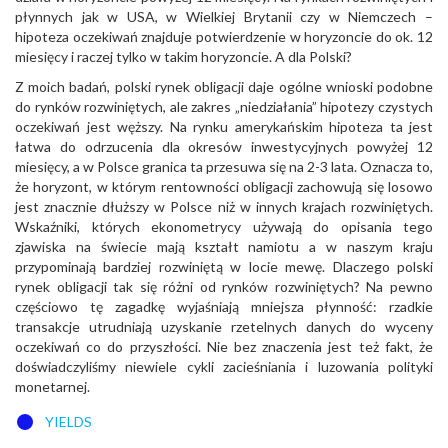
płynnych jak w USA, w Wielkiej Brytanii czy w Niemczech –
hipoteza oczekiwań znajduje potwierdzenie w horyzoncie do ok. 12
miesięcy i raczej tylko w takim horyzoncie. A dla Polski?
Z moich badań, polski rynek obligacji daje ogólne wnioski podobne
do rynków rozwiniętych, ale zakres „niedziałania” hipotezy czystych
oczekiwań jest węższy. Na rynku amerykańskim hipoteza ta jest
łatwa do odrzucenia dla okresów inwestycyjnych powyżej 12
miesięcy, a w Polsce granica ta przesuwa się na 2-3 lata. Oznacza to,
że horyzont, w którym rentowności obligacji zachowują się losowo
jest znacznie dłuższy w Polsce niż w innych krajach rozwiniętych.
Wskaźniki, których ekonometrycy używają do opisania tego
zjawiska na świecie mają kształt namiotu a w naszym kraju
przypominają bardziej rozwiniętą w locie mewę. Dlaczego polski
rynek obligacji tak się różni od rynków rozwiniętych? Na pewno
częściowo tę zagadkę wyjaśniają mniejsza płynność: rzadkie
transakcje utrudniają uzyskanie rzetelnych danych do wyceny
oczekiwań co do przyszłości. Nie bez znaczenia jest też fakt, że
doświadczyliśmy niewiele cykli zacieśniania i luzowania polityki
monetarnej.
YIELDS