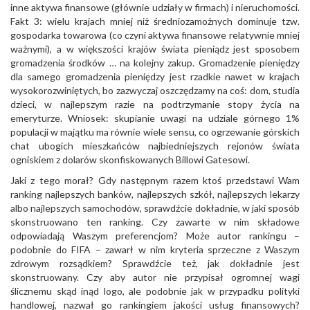
inne aktywa finansowe (głównie udziały w firmach) i nieruchomości.
Fakt 3: wielu krajach mniej niż średniozamożnych dominuje tzw.
gospodarka towarowa (co czyni aktywa finansowe relatywnie mniej
ważnymi), a w większości krajów świata pieniądz jest sposobem
gromadzenia środków … na kolejny zakup. Gromadzenie pieniędzy
dla samego gromadzenia pieniędzy jest rzadkie nawet w krajach
wysokorozwiniętych, bo zazwyczaj oszczędzamy na coś: dom, studia
dzieci, w najlepszym razie na podtrzymanie stopy życia na
emeryturze. Wniosek: skupianie uwagi na udziale górnego 1%
populacji w majątku ma równie wiele sensu, co ogrzewanie górskich
chat ubogich mieszkańców najbiedniejszych rejonów świata
ogniskiem z dolarów skonfiskowanych Billowi Gatesowi.
Jaki z tego morał? Gdy następnym razem ktoś przedstawi Wam
ranking najlepszych banków, najlepszych szkół, najlepszych lekarzy
albo najlepszych samochodów, sprawdźcie dokładnie, w jaki sposób
skonstruowano ten ranking. Czy zawarte w nim składowe
odpowiadają Waszym preferencjom? Może autor rankingu –
podobnie do FIFA – zawarł w nim kryteria sprzeczne z Waszym
zdrowym rozsądkiem? Sprawdźcie też, jak dokładnie jest
skonstruowany. Czy aby autor nie przypisał ogromnej wagi
ślicznemu skąd inąd logo, ale podobnie jak w przypadku polityki
handlowej, nazwał go rankingiem jakości usług finansowych?