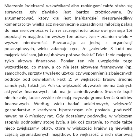
Mierzenie indeksami, wskaźnikami albo rankingami także słabo się
sprawdza, gdy zjawisko jest bardzo zróżnicowane. By
argumentować, który kraj jest (naj)bardziej niesprawiedliwy
komentatorzy wielką acz niekoniecznie uzasadnioną miłością pałają
do miar nierówności, w tym w szczególności udziałowi górnego 1%
populacji w majątku. Im wyższy ten udział, tym – zdaniem wielu –
wyższe nierówności. Powtarzając za jedną z organizacji
pozarządowych, wielu załamuje ręce, że „zaledwie 8 ludzi ma
majątek taki sam, jak najuboższa połowa świata”. Fakt 1: nie majątek,
tylko aktywa finansowe. Pomiar ten nie uwzględnia tego
wszystkiego, co mamy, a co nie jest aktywem finansowym (np.
samochody, sprzęty trwałego użytku czy wspomnienia z bajecznych
podróży pod powiekami). Fakt 2: w większości krajów średnio
zamożnych, takich jak Polska, większość obywateli nie ma żadnych
aktywów finansowych, lub ma je zaniedbywalne. Słusznie bądź
niesłusznie, ludzie zwykle nie mają zwyczaju gromadzenia środków
finansowych. Według wielu badań ankietowych, większość
gospodarstw z kredytem hipotecznym nie posiada „poduszki”
nawet na 6 miesięcy rat. Gdy dostajemy podwyżkę, w większym
stopniu podnosimy stopę życia, a jak coś zostanie, to może także
nieco zwiększamy lokaty, które w większości krajów są niewielką
częścią zgromadzonych majątków, bo większość z nich stanowią