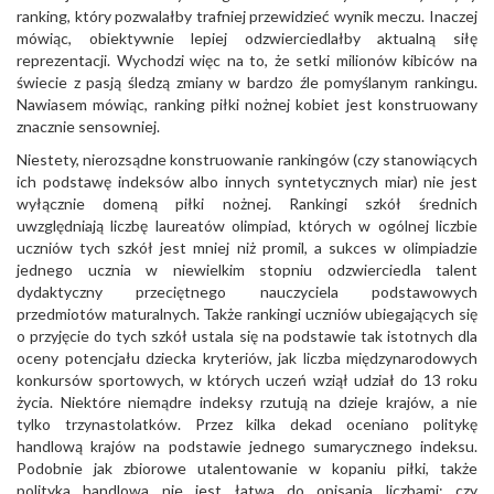
ranking, który pozwalałby trafniej przewidzieć wynik meczu. Inaczej
mówiąc, obiektywnie lepiej odzwierciedlałby aktualną siłę
reprezentacji. Wychodzi więc na to, że setki milionów kibiców na
świecie z pasją śledzą zmiany w bardzo źle pomyślanym rankingu.
Nawiasem mówiąc, ranking piłki nożnej kobiet jest konstruowany
znacznie sensowniej.
Niestety, nierozsądne konstruowanie rankingów (czy stanowiących
ich podstawę indeksów albo innych syntetycznych miar) nie jest
wyłącznie domeną piłki nożnej. Rankingi szkół średnich
uwzględniają liczbę laureatów olimpiad, których w ogólnej liczbie
uczniów tych szkół jest mniej niż promil, a sukces w olimpiadzie
jednego ucznia w niewielkim stopniu odzwierciedla talent
dydaktyczny przeciętnego nauczyciela podstawowych
przedmiotów maturalnych. Także rankingi uczniów ubiegających się
o przyjęcie do tych szkół ustala się na podstawie tak istotnych dla
oceny potencjału dziecka kryteriów, jak liczba międzynarodowych
konkursów sportowych, w których uczeń wziął udział do 13 roku
życia. Niektóre niemądre indeksy rzutują na dzieje krajów, a nie
tylko trzynastolatków. Przez kilka dekad oceniano politykę
handlową krajów na podstawie jednego sumarycznego indeksu.
Podobnie jak zbiorowe utalentowanie w kopaniu piłki, także
polityka handlowa nie jest łatwa do opisania liczbami: czy