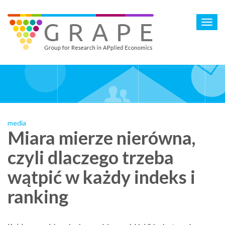
Skip
to
Toggl
main
navig
content
media
Miara mierze nierówna,
czyli dlaczego trzeba
wątpić w każdy indeks i
ranking