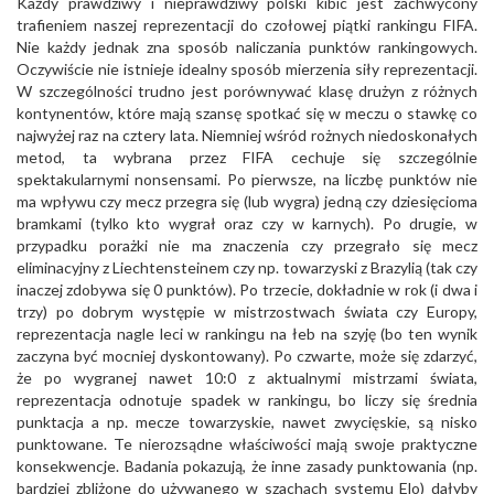
Każdy prawdziwy i nieprawdziwy polski kibic jest zachwycony
trafieniem naszej reprezentacji do czołowej piątki rankingu FIFA.
Nie każdy jednak zna sposób naliczania punktów rankingowych.
Oczywiście nie istnieje idealny sposób mierzenia siły reprezentacji.
W szczególności trudno jest porównywać klasę drużyn z różnych
kontynentów, które mają szansę spotkać się w meczu o stawkę co
najwyżej raz na cztery lata. Niemniej wśród rożnych niedoskonałych
metod, ta wybrana przez FIFA cechuje się szczególnie
spektakularnymi nonsensami. Po pierwsze, na liczbę punktów nie
ma wpływu czy mecz przegra się (lub wygra) jedną czy dziesięcioma
bramkami (tylko kto wygrał oraz czy w karnych). Po drugie, w
przypadku porażki nie ma znaczenia czy przegrało się mecz
eliminacyjny z Liechtensteinem czy np. towarzyski z Brazylią (tak czy
inaczej zdobywa się 0 punktów). Po trzecie, dokładnie w rok (i dwa i
trzy) po dobrym występie w mistrzostwach świata czy Europy,
reprezentacja nagle leci w rankingu na łeb na szyję (bo ten wynik
zaczyna być mocniej dyskontowany). Po czwarte, może się zdarzyć,
że po wygranej nawet 10:0 z aktualnymi mistrzami świata,
reprezentacja odnotuje spadek w rankingu, bo liczy się średnia
punktacja a np. mecze towarzyskie, nawet zwycięskie, są nisko
punktowane. Te nierozsądne właściwości mają swoje praktyczne
konsekwencje. Badania pokazują, że inne zasady punktowania (np.
bardziej zbliżone do używanego w szachach systemu Elo) dałyby