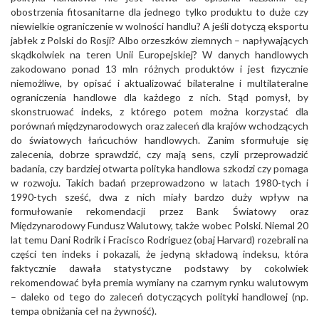
obostrzenia fitosanitarne dla jednego tylko produktu to duże czy
niewielkie ograniczenie w wolności handlu? A jeśli dotyczą eksportu
jabłek z Polski do Rosji? Albo orzeszków ziemnych – napływających
skądkolwiek na teren Unii Europejskiej? W danych handlowych
zakodowano ponad 13 mln różnych produktów i jest fizycznie
niemożliwe, by opisać i aktualizować bilateralne i multilateralne
ograniczenia handlowe dla każdego z nich. Stąd pomysł, by
skonstruować indeks, z którego potem można korzystać dla
porównań międzynarodowych oraz zaleceń dla krajów wchodzących
do światowych łańcuchów handlowych. Zanim sformułuje się
zalecenia, dobrze sprawdzić, czy mają sens, czyli przeprowadzić
badania, czy bardziej otwarta polityka handlowa szkodzi czy pomaga
w rozwoju. Takich badań przeprowadzono w latach 1980-tych i
1990-tych sześć, dwa z nich miały bardzo duży wpływ na
formułowanie rekomendacji przez Bank Światowy oraz
Międzynarodowy Fundusz Walutowy, także wobec Polski. Niemal 20
lat temu Dani Rodrik i Fracisco Rodriguez (obaj Harvard) rozebrali na
części ten indeks i pokazali, że jedyną składową indeksu, która
faktycznie dawała statystyczne podstawy by cokolwiek
rekomendować była premia wymiany na czarnym rynku walutowym
– daleko od tego do zaleceń dotyczących polityki handlowej (np.
tempa obniżania ceł na żywność).