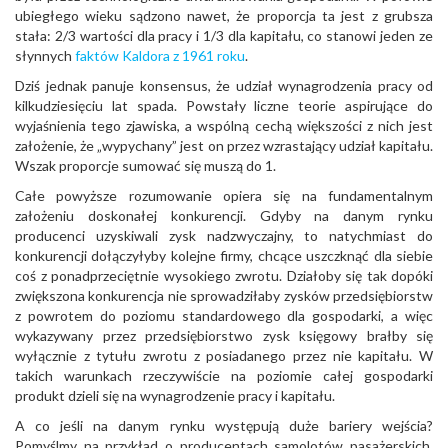
ubiegłego wieku sądzono nawet, że proporcja ta jest z grubsza
stała: 2/3 wartości dla pracy i 1/3 dla kapitału, co stanowi jeden ze
słynnych
faktów Kaldora z 1961 roku
.
Dziś jednak panuje konsensus, że udział wynagrodzenia pracy od
kilkudziesięciu lat spada. Powstały liczne teorie aspirujące do
wyjaśnienia tego zjawiska, a wspólną cechą większości z nich jest
założenie, że „wypychany” jest on przez wzrastający udział kapitału.
Wszak proporcje sumować się muszą do 1.
Całe powyższe rozumowanie opiera się na fundamentalnym
założeniu doskonałej konkurencji. Gdyby na danym rynku
producenci uzyskiwali zysk nadzwyczajny, to natychmiast do
konkurencji dołączyłyby kolejne firmy, chcące uszczknąć dla siebie
coś z ponadprzeciętnie wysokiego zwrotu. Działoby się tak dopóki
zwiększona konkurencja nie sprowadziłaby zysków przedsiębiorstw
z powrotem do poziomu standardowego dla gospodarki, a więc
wykazywany przez przedsiębiorstwo zysk księgowy brałby się
wyłącznie z tytułu zwrotu z posiadanego przez nie kapitału. W
takich warunkach rzeczywiście na poziomie całej gospodarki
produkt dzieli się na wynagrodzenie pracy i kapitału.
A co jeśli na danym rynku występują duże bariery wejścia?
Pomyślmy na przykład o producentach samolotów pasażerskich.