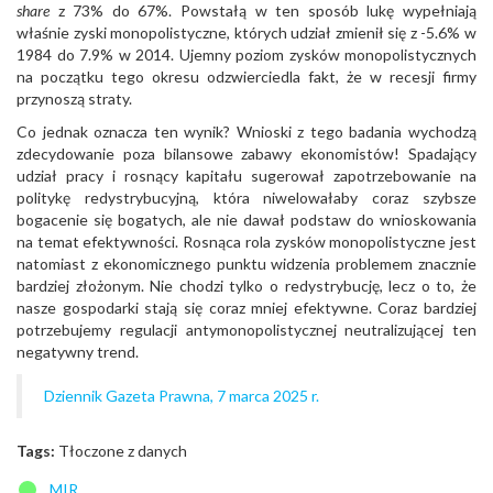
share
z 73% do 67%. Powstałą w ten sposób lukę wypełniają
właśnie zyski monopolistyczne, których udział zmienił się z -5.6% w
1984 do 7.9% w 2014. Ujemny poziom zysków monopolistycznych
na początku tego okresu odzwierciedla fakt, że w recesji firmy
przynoszą straty.
Co jednak oznacza ten wynik? Wnioski z tego badania wychodzą
zdecydowanie poza bilansowe zabawy ekonomistów! Spadający
udział pracy i rosnący kapitału sugerował zapotrzebowanie na
politykę redystrybucyjną, która niwelowałaby coraz szybsze
bogacenie się bogatych, ale nie dawał podstaw do wnioskowania
na temat efektywności. Rosnąca rola zysków monopolistyczne jest
natomiast z ekonomicznego punktu widzenia problemem znacznie
bardziej złożonym. Nie chodzi tylko o redystrybucję, lecz o to, że
nasze gospodarki stają się coraz mniej efektywne. Coraz bardziej
potrzebujemy regulacji antymonopolistycznej neutralizującej ten
negatywny trend.
Dziennik Gazeta Prawna, 7 marca 2025 r.
Tags:
Tłoczone z danych
MIR