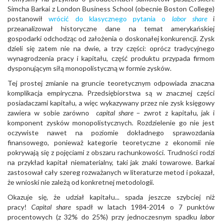
Simcha Barkai z London Business School (obecnie Boston College)
postanowił
wrócić do klasycznego pytania o
labor share
i
przeanalizował historyczne dane na temat amerykańskiej
gospodarki odchodząc od założenia o doskonałej konkurencji. Zysk
dzieli się zatem nie na dwie, a trzy części: oprócz tradycyjnego
wynagrodzenia pracy i kapitału, część produktu przypada firmom
dysponującym siłą monopolistyczną w formie zysków.
Tej prostej zmianie na gruncie teoretycznym odpowiada znaczna
komplikacja empiryczna. Przedsiębiorstwa są w znacznej części
posiadaczami kapitału, a więc wykazywany przez nie zysk księgowy
zawiera w sobie zarówno
capital share
– zwrot z kapitału, jak i
komponent zysków monopolistycznych. Rozdzielenie go nie jest
oczywiste nawet na poziomie dokładnego sprawozdania
finansowego, ponieważ kategorie teoretyczne z ekonomii nie
pokrywają się z pojęciami z obszaru rachunkowości. Trudności rodzi
na przykład kapitał niematerialny, taki jak znaki towarowe. Barkai
zastosował cały szereg rozważanych w literaturze metod i pokazał,
że wnioski nie zależą od konkretnej metodologii.
Okazuje się, że udział kapitału... spada jeszcze szybciej niż
pracy!
Capital share
spadł w latach 1984-2014 o 7 punktów
procentowych (z 32% do 25%) przy jednoczesnym spadku
labor