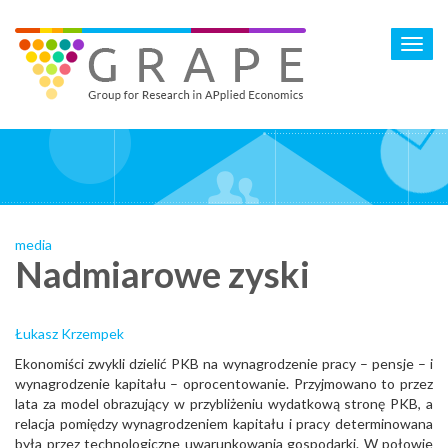
Skip
to
Toggl
main
navig
content
media
Nadmiarowe zyski
Łukasz Krzempek
Ekonomiści zwykli dzielić PKB na wynagrodzenie pracy – pensje – i
wynagrodzenie kapitału – oprocentowanie. Przyjmowano to przez
lata za model obrazujący w przybliżeniu wydatkową stronę PKB, a
relacja pomiędzy wynagrodzeniem kapitału i pracy determinowana
była przez technologiczne uwarunkowania gospodarki. W połowie