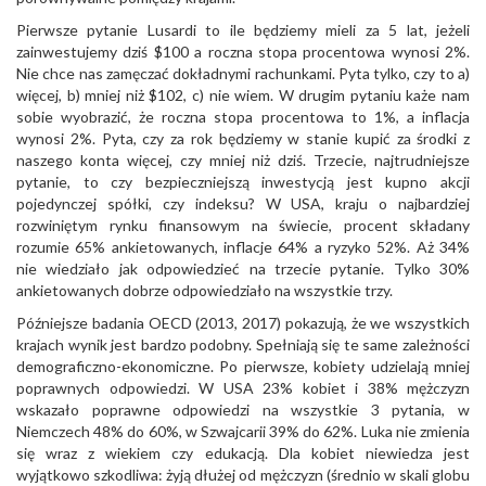
Pierwsze pytanie Lusardi to ile będziemy mieli za 5 lat, jeżeli
zainwestujemy dziś $100 a roczna stopa procentowa wynosi 2%.
Nie chce nas zamęczać dokładnymi rachunkami. Pyta tylko, czy to a)
więcej, b) mniej niż $102, c) nie wiem. W drugim pytaniu każe nam
sobie wyobrazić, że roczna stopa procentowa to 1%, a inflacja
wynosi 2%. Pyta, czy za rok będziemy w stanie kupić za środki z
naszego konta więcej, czy mniej niż dziś. Trzecie, najtrudniejsze
pytanie, to czy bezpieczniejszą inwestycją jest kupno akcji
pojedynczej spółki, czy indeksu? W USA, kraju o najbardziej
rozwiniętym rynku finansowym na świecie, procent składany
rozumie 65% ankietowanych, inflacje 64% a ryzyko 52%. Aż 34%
nie wiedziało jak odpowiedzieć na trzecie pytanie. Tylko 30%
ankietowanych dobrze odpowiedziało na wszystkie trzy.
Późniejsze badania OECD (2013, 2017) pokazują, że we wszystkich
krajach wynik jest bardzo podobny. Spełniają się te same zależności
demograficzno-ekonomiczne. Po pierwsze, kobiety udzielają mniej
poprawnych odpowiedzi. W USA 23% kobiet i 38% mężczyzn
wskazało poprawne odpowiedzi na wszystkie 3 pytania, w
Niemczech 48% do 60%, w Szwajcarii 39% do 62%. Luka nie zmienia
się wraz z wiekiem czy edukacją. Dla kobiet niewiedza jest
wyjątkowo szkodliwa: żyją dłużej od mężczyzn (średnio w skali globu