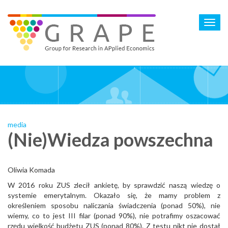
Skip
to
Toggl
main
navig
content
media
(Nie)Wiedza powszechna
Oliwia Komada
W 2016 roku ZUS zlecił ankietę, by sprawdzić naszą wiedzę o
systemie emerytalnym. Okazało się, że mamy problem z
określeniem sposobu naliczania świadczenia (ponad 50%), nie
wiemy, co to jest III filar (ponad 90%), nie potrafimy oszacować
rzędu wielkość budżetu ZUS (ponad 80%). Z testu nikt nie dostał