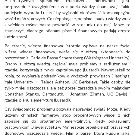
Alternatywnym sposobem tłumaczenia nierówność jest,
bezpośrednie uwzględnienie w modelu wiedzy finansowej. Takie
podejście wybrała Lusardi by wyjaśnić nierówność konsumpcyjne
wśród osób starszych. Co niepokojące, pomimo spadku wiedzy wraz
z wiekiem rośnie nasza pewność w stosunku do niej. Może to
tłumaczyć, dlaczego ofiarami piramid finansowych padają często
ludzie starsi.
Po trzecie, wiedza finansowa istotnie wpływa na nasze życie.
Niższa wiedza finansowa, wiąże się z niższą skłonnością do
oszczędzania, Carlo de Bassa Scheresberg (Washington University).
Osoby z niższą wiedzą częściej mają problemy z zadłużeniem i
rzadziej korzystają z rynku kapitałowego (Lusardi). Nawet jeżeli to
robią, to wybierają pośredników o wyższych prowizjach (Hastings,
Yale University i Tejeda-Ashton, UC Berkeley). Takie osoby, nie
tylko mniej oszczędzają, ale też gorzej zarządzają swoim majątkiem
(Jonathan Stango, Dartmouth, i Jonathan Zinman, UC Davis) i
rzadziej planują emeryturę (Lusardi).
Czy świadomość problemu pozwala naprawiać świat? Może. Kiedy
uczymy chińskich farmerów stóp procentowych więcej z nich
zapisuje się do programów emerytalnych. Kiedy pokazujemy
pracownikom Uniwersytetu w Minnesocie projekcje ich przyszłych
dochodów oszczędzają więcej. Film o parze, która kupuje jajka,