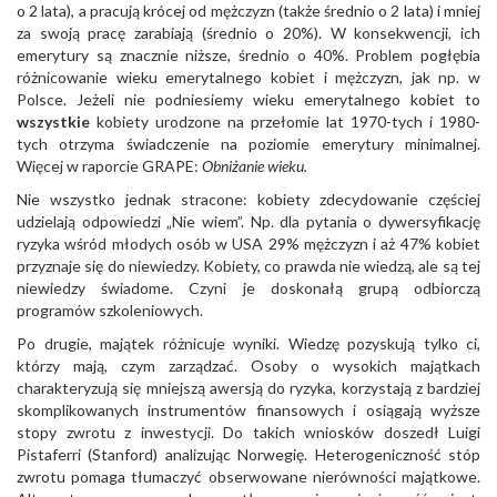
o 2 lata), a pracują krócej od mężczyzn (także średnio o 2 lata) i mniej
za swoją pracę zarabiają (średnio o 20%). W konsekwencji, ich
emerytury są znacznie niższe, średnio o 40%. Problem pogłębia
różnicowanie wieku emerytalnego kobiet i mężczyzn, jak np. w
Polsce. Jeżeli nie podniesiemy wieku emerytalnego kobiet to
wszystkie
kobiety urodzone na przełomie lat 1970-tych i 1980-
tych otrzyma świadczenie na poziomie emerytury minimalnej.
Więcej w raporcie GRAPE:
Obniżanie wieku.
Nie wszystko jednak stracone: kobiety zdecydowanie częściej
udzielają odpowiedzi „Nie wiem”. Np. dla pytania o dywersyfikację
ryzyka wśród młodych osób w USA 29% mężczyzn i aż 47% kobiet
przyznaje się do niewiedzy. Kobiety, co prawda nie wiedzą, ale są tej
niewiedzy świadome. Czyni je doskonałą grupą odbiorczą
programów szkoleniowych.
Po drugie, majątek różnicuje wyniki. Wiedzę pozyskują tylko ci,
którzy mają, czym zarządzać. Osoby o wysokich majątkach
charakteryzują się mniejszą awersją do ryzyka, korzystają z bardziej
skomplikowanych instrumentów finansowych i osiągają wyższe
stopy zwrotu z inwestycji. Do takich wniosków doszedł Luigi
Pistaferri (Stanford) analizując Norwegię. Heterogeniczność stóp
zwrotu pomaga tłumaczyć obserwowane nierówności majątkowe.