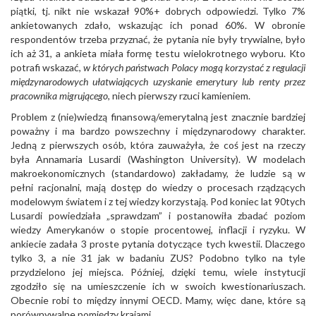
piątki, tj. nikt nie wskazał 90%+ dobrych odpowiedzi. Tylko 7%
ankietowanych zdało, wskazując ich ponad 60%. W obronie
respondentów trzeba przyznać, że pytania nie były trywialne, było
ich aż 31, a ankieta miała formę testu wielokrotnego wyboru. Kto
potrafi wskazać,
w których państwach Polacy mogą korzystać z regulacji
międzynarodowych ułatwiających uzyskanie emerytury lub renty przez
pracownika migrującego
, niech pierwszy rzuci kamieniem.
Problem z (nie)wiedzą finansową/emerytalną jest znacznie bardziej
poważny i ma bardzo powszechny i międzynarodowy charakter.
Jedną z pierwszych osób, która zauważyła, że coś jest na rzeczy
była Annamaria Lusardi (Washington University). W modelach
makroekonomicznych (standardowo) zakładamy, że ludzie są w
pełni racjonalni, mają dostęp do wiedzy o procesach rządzących
modelowym światem i z tej wiedzy korzystają. Pod koniec lat 90tych
Lusardi powiedziała „sprawdzam” i postanowiła zbadać poziom
wiedzy Amerykanów o stopie procentowej, inflacji i ryzyku. W
ankiecie zadała 3 proste pytania dotyczące tych kwestii. Dlaczego
tylko 3, a nie 31 jak w badaniu ZUS? Podobno tylko na tyle
przydzielono jej miejsca. Później, dzięki temu, wiele instytucji
zgodziło się na umieszczenie ich w swoich kwestionariuszach.
Obecnie robi to między innymi OECD. Mamy, więc dane, które są
porównywalne pomiędzy krajami.