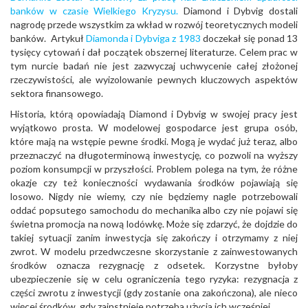
banków w czasie Wielkiego Kryzysu.
Diamond i Dybvig dostali
nagrodę przede wszystkim za wkład w rozwój teoretycznych modeli
banków. Artykuł
Diamonda i Dybviga z 1983
doczekał się ponad 13
tysięcy cytowań i dał początek obszernej literaturze. Celem prac w
tym nurcie badań nie jest zazwyczaj uchwycenie całej złożonej
rzeczywistości, ale wyizolowanie pewnych kluczowych aspektów
sektora finansowego.
Historia, którą opowiadają Diamond i Dybvig w swojej pracy jest
wyjątkowo prosta. W modelowej gospodarce jest grupa osób,
które mają na wstępie pewne środki. Mogą je wydać już teraz, albo
przeznaczyć na długoterminową inwestycję, co pozwoli na wyższy
poziom konsumpcji w przyszłości. Problem polega na tym, że różne
okazje czy też konieczności wydawania środków pojawiają się
losowo. Nigdy nie wiemy, czy nie będziemy nagle potrzebowali
oddać popsutego samochodu do mechanika albo czy nie pojawi się
świetna promocja na nową lodówkę. Może się zdarzyć, że dojdzie do
takiej sytuacji zanim inwestycja się zakończy i otrzymamy z niej
zwrot. W modelu przedwczesne skorzystanie z zainwestowanych
środków oznacza rezygnację z odsetek. Korzystne byłoby
ubezpieczenie się w celu ograniczenia tego ryzyka: rezygnacja z
części zwrotu z inwestycji (gdy zostanie ona zakończona), ale nieco
więcej środków, gdy zainstnieje potrzeba użycia ich wcześniej.