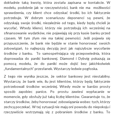
dokładnie taką kwotę, która została zapisana w kontakcie. W
modelu, podobnie jak w rzeczywistości, bank nie ma możliwości
sprawdzenia, czy klient chce odzyskać środki, bo ich faktycznie
potrzebuje. W dobrym scenariuszu deponenci są pewni, że
odzyskają swoje środki, niezależnie od tego, kiedy będą chcieli je
wycofać. Wtedy klienci, którzy nie potrzebują ich wcześniej na
sfinansowanie wydatków, nie pojawiają się przy kasie banku przed
czasem. W tym złym nie ma takiej pewności. Jeśli pojawia się
przypuszczenie, że bank nie będzie w stanie honorować swoich
zobowiązań, to najlepszą decyzją jest jak najszybsze wycofanie
środków z banku. To samospełniająca się przepowiednia, która
doprowadza do paniki bankowej. Diamond i Dybvig pokazują za
pomocą modelu, że do paniki może dojść bez jakichkolwiek
„fundamentalnych” przesłanek. Wystarczy ledwie pogłoska.
Z tego nie wynika jeszcze, że sektor bankowy jest niestabilny.
Wystarczy, że bank wie, ilu jest klientów, którzy będą faktycznie
potrzebowali środków wcześniej. Wtedy może w bardzo prosty
sposób zapobiec panice. Po prostu zawiesi wypłacanie w
momencie, gdy obsłuży już taką liczbę klientów. Gwarantuje to, że
starczy środków, żeby honorować zobowiązania wobec tych, którzy
zechcą poczekać. W tej sytuacji nie mają oni powodu do niepokoju i
rzeczywiście wstrzymają się z pobraniem środków z banku. To