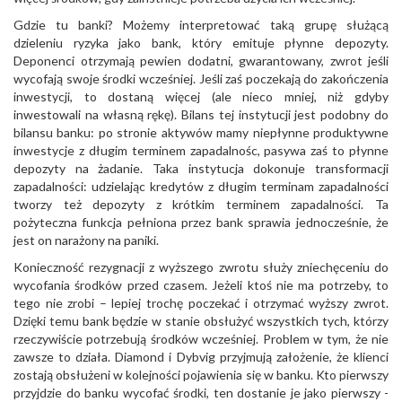
Gdzie tu banki? Możemy interpretować taką grupę służącą
dzieleniu ryzyka jako bank, który emituje płynne depozyty.
Deponenci otrzymają pewien dodatni, gwarantowany, zwrot jeśli
wycofają swoje środki wcześniej. Jeśli zaś poczekają do zakończenia
inwestycji, to dostaną więcej (ale nieco mniej, niż gdyby
inwestowali na własną rękę). Bilans tej instytucji jest podobny do
bilansu banku: po stronie aktywów mamy niepłynne produktywne
inwestycje z długim terminem zapadalnośc, pasywa zaś to płynne
depozyty na żadanie. Taka instytucja dokonuje transformacji
zapadalności: udzielając kredytów z długim terminam zapadalności
tworzy też depozyty z krótkim terminem zapadalności. Ta
pożyteczna funkcja pełniona przez bank sprawia jednocześnie, że
jest on narażony na paniki.
Konieczność rezygnacji z wyższego zwrotu służy zniechęceniu do
wycofania środków przed czasem. Jeżeli ktoś nie ma potrzeby, to
tego nie zrobi – lepiej trochę poczekać i otrzymać wyższy zwrot.
Dzięki temu bank będzie w stanie obsłużyć wszystkich tych, którzy
rzeczywiście potrzebują środków wcześniej. Problem w tym, że nie
zawsze to działa. Diamond i Dybvig przyjmują założenie, że klienci
zostają obsłużeni w kolejności pojawienia się w banku. Kto pierwszy
przyjdzie do banku wycofać środki, ten dostanie je jako pierwszy -