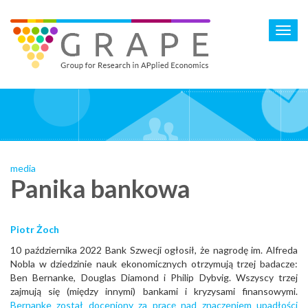
Skip
to
Toggl
main
navig
content
media
Panika bankowa
Piotr Żoch
10 października 2022 Bank Szwecji ogłosił, że nagrodę im. Alfreda
Nobla w dziedzinie nauk ekonomicznych otrzymują trzej badacze:
Ben Bernanke, Douglas Diamond i Philip Dybvig. Wszyscy trzej
zajmują się (między innymi) bankami i kryzysami finansowymi.
Bernanke został doceniony za pracę nad znaczeniem upadłości