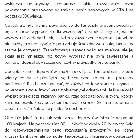
wyklucza negatywny scenariusz. Takie rozwiązanie było
powszechnie stosowane w trakcie panik bankowych w XIX i na
początku XX wieku.
Co jednak, gdy nie ma pewności co do tego, jaki procent populacji
będzie chciał wypłacić środki wcześniej? Jeśli okaża się, że jest on
wyższy, niż zakładał bank, to wtedy zawieszenie wypłat sprawi, że
nie każdy kto rzeczywiście potrzebuje środków wcześniej, będzie w
stanie je otrzymać. Transformacja zapadalności ma miejsce, ale jej
skala jest mniejsza, niż gdyby wypłaty nie była zawieszane a
bankowi dopisałoby szczęscie (czyli w przypadku braku paniki).
Ubezpieczenie depozytów może rozwiązać ten problem. Skoro
wiemy, że nasze pieniądze są bezpieczne, to nie ma potrzeby
panikować. Rząd może obiecać, że każdy będzie w stanie otrzymać z
powrotem swoje środki wraz z obiecanymi odsetkami. Jeśli wielkość
wypłat przekracza rezerwy banku, rząd opodatkowuje tych, którzy
się pospieszyli, żeby pozyskać brakujące środki. Skala transformacji
zapadalności rośnie a do panik nie dochodzie.
Obecnie jakaś forma ubezpieczenia depozytów istnieje w ponad
100 krajach. Na początku lat 80. - ledwie w około 20. Niewątpliwie
do rozpowszechnienia tego rozwiązania przyczyniły się liczne
kryzysy bankowe, ale to model tegorocznych laureatów dostarczył