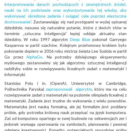
interpretowania danych pochodzących z zewnętrznych źródeł,
nauki na ich podstawie oraz wykorzystywania tej wiedzy, aby
wykonywać określone zadania i osiągać cele poprzez elastyczne
dostosowanie"
. Zastanawiając się nad postępami w wyżej opisanej
dziedzinie, nasuwa się naturalne pytanie, które z dwóch słów w
terminie „sztuczna inteligencja” lepiej oddaje aktualny stan
dziedziny. W roku 1997 algorytm
Deep Blue
pokonał Garryego
Kasparova w partii szachów. Kolejnym przełomowy krokiem było
pokonanie dopiero w 2016 roku mistrza świata Lee Sudola w partii
Go przez
AlphaGo
. Na potrzeby dzisiejszego eksperymentu
myślowego zastanowimy się jak algorytmy sztucznej inteligencji
radziłyby sobie w rozwiązywaniu licealnych zadań z matematyki i
informatyki.
Stanislas Polu i in. (OpenAI, Uniwersytet w Cambridge,
Politechnika Paryska)
zaproponowali algorytm
, który ma na celu
rozwiązywanie zadań z matematyki na poziomie olimpiady licealnej z
matematyki. Zadanie jest trudne do wykonania z wielu powodów.
Matematyka jest nauką formalną, ale jej formalizm jest poddany
próbie, gdy potrzeba królową nauk przepisać na język komputera.
Zaś od komputera opartego w swej budowie na sekwencjach zer i
jedynek wymaga operowania na symbolach, planowania i pewnej
odmiany kreatywności. Ponadto, potencjalnych sposobów próby