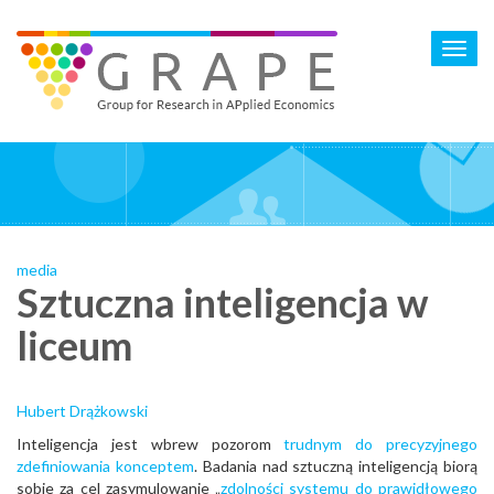
Skip
to
Toggl
main
navig
content
media
Sztuczna inteligencja w
liceum
Hubert Drążkowski
Inteligencja jest wbrew pozorom
trudnym do precyzyjnego
zdefiniowania konceptem
. Badania nad sztuczną inteligencją biorą
sobie za cel zasymulowanie „
zdolności systemu do prawidłowego