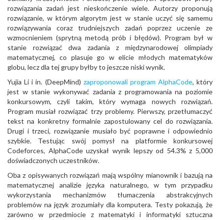
rozwiązania zadań jest nieskończenie wiele. Autorzy proponują
rozwiązanie, w którym algorytm jest w stanie uczyć się samemu
rozwiązywania coraz trudniejszych zadań poprzez uczenie ze
wzmocnieniem (sprytną metodą prób i błędów). Program był w
stanie rozwiązać dwa zadania z międzynarodowej olimpiady
matematycznej, co plasuje go w elicie młodych matematyków
globu, lecz dla tej grupy byłby to jeszcze niski wynik.
Yujia Li i in. (DeepMind)
zaproponowali program AlphaCode
, który
jest w stanie wykonywać zadania z programowania na poziomie
konkursowym, czyli takim, który wymaga nowych rozwiązań.
Program musiał rozwiązać trzy problemy. Pierwszy, przetłumaczyć
tekst na konkretny formalnie zapostulowany cel do rozwiązania.
Drugi i trzeci, rozwiązanie musiało być poprawne i odpowiednio
szybkie. Testując swój pomysł na platformie konkursowej
Codeforces, AlphaCode uzyskał wynik lepszy od 54.3% z 5,000
doświadczonych uczestników.
Oba z opisywanych rozwiązań mają wspólny mianownik i bazują na
matematycznej analizie języka naturalnego, w tym przypadku
wykorzystania mechanizmów tłumaczenia abstrakcyjnych
problemów na język zrozumiały dla komputera. Testy pokazują, że
zarówno w przedmiocie z matematyki i informatyki sztuczna