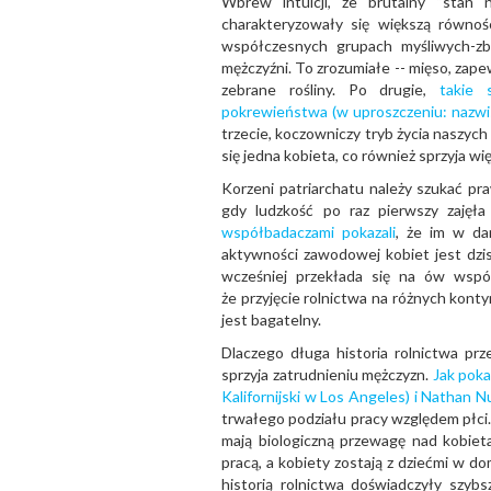
Wbrew intuicji, że brutalny “stan n
charakteryzowały się większą równoś
współczesnych grupach myśliwych-zbie
mężczyźni. To zrozumiałe -- mięso, zape
zebrane rośliny. Po drugie,
takie 
pokrewieństwa (w uproszczeniu: nazwis
trzecie, koczowniczy tryb życia naszych
się jedna kobieta, co również sprzyja 
Korzeni patriarchatu należy szukać pra
gdy ludzkość po raz pierwszy zajęła
współbadaczami pokazali
, że im w da
aktywności zawodowej kobiet jest dzisi
wcześniej przekłada się na ów wspó
że przyjęcie rolnictwa na różnych konty
jest bagatelny.
Dlaczego długa historia rolnictwa pr
sprzyja zatrudnieniu mężczyzn.
Jak poka
Kalifornijski w Los Angeles) i Nathan 
trwałego podziału pracy względem płci.
mają biologiczną przewagę nad kobietam
pracą, a kobiety zostają z dziećmi w d
historią rolnictwa doświadczyły szy