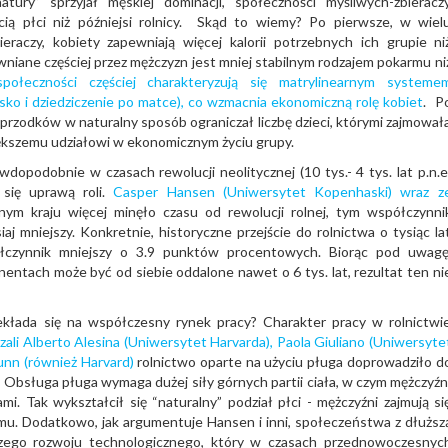
atury” sprzyjał męskiej dominacji, społeczności myśliwych-zbieracz
cią płci niż późniejsi rolnicy. Skąd to wiemy? Po pierwsze, w wiel
raczy, kobiety zapewniają więcej kalorii potrzebnych ich grupie ni
wniane częściej przez mężczyzn jest mniej stabilnym rodzajem pokarmu ni
społeczności częściej charakteryzują się matrylinearnym systeme
ko i dziedziczenie po matce), co wzmacnia ekonomiczną rolę kobiet
. P
 przodków w naturalny sposób ograniczał liczbę dzieci, którymi zajmował
większemu udziałowi w ekonomicznym życiu grupy.
wdopodobnie w czasach rewolucji neolitycznej (10 tys.- 4 tys. lat p.n.e
 się uprawą roli.
Casper Hansen (Uniwersytet Kopenhaski) wraz z
nym kraju więcej minęło czasu od rewolucji rolnej, tym współczynni
aj mniejszy. Konkretnie, historyczne przejście do rolnictwa o tysiąc la
łczynnik mniejszy o 3.9 punktów procentowych. Biorąc pod uwagę
nentach może być od siebie oddalone nawet o 6 tys. lat, rezultat ten ni
zekłada się na współczesny rynek pracy? Charakter pracy w rolnictwi
zali Alberto Alesina (Uniwersytet Harvarda), Paola Giuliano (Uniwersyte
Nunn (również Harvard)
rolnictwo oparte na użyciu pługa doprowadziło d
 Obsługa pługa wymaga dużej siły górnych partii ciała, w czym mężczyźn
i. Tak wykształcił się “naturalny” podział płci - mężczyźni zajmują si
omu. Dodatkowo, jak argumentuje Hansen i inni, społeczeństwa z dłuższ
bszego rozwoju technologicznego, który w czasach przednowoczesnyc