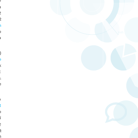
y
u
ż
ż
m
o
a
)
e
k
t
,
e
e
t
o
i
ę
ą
h