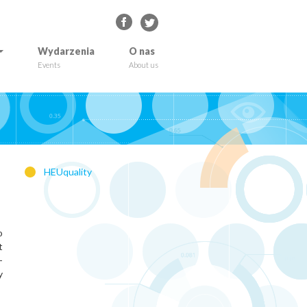
Wydarzenia
O nas
Events
About us
HEUquality
o
t
-
y