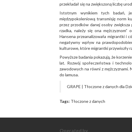
przekładał się na zwiększoną liczbę uro
Istotnym wynikiem tych badań, je
międzypokoleniową transmisję norm ku
przez przodków danej osoby zwiększa p
rzadka, należy się ona mężczyznom” or
Hansena przeanalizowała migrantki i có
negatywny wpływ na prawdopodobieńs
kulturowe, które migrantki przywiozły 
Powyższe badania pokazują, że korzeni
lat. Rozwój społeczeństwa i technolog
zawodowych na równi z mężczyznami. Na
do lamusa.
GRAPE | Tłoczone z danych dla Dzie
Tags:
Tłoczone z danych
Operated by