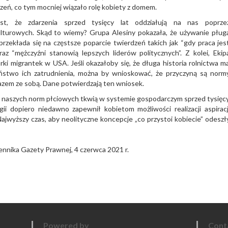
dzeń, co tym mocniej wiązało rolę kobiety z domem.
st, że zdarzenia sprzed tysięcy lat oddziałują na nas poprze
lturowych. Skąd to wiemy? Grupa Alesiny pokazała, że używanie pług
rzekłada się na częstsze poparcie twierdzeń takich jak “gdy praca jes
az “mężczyźni stanowią lepszych liderów politycznych”. Z kolei, Ekip
rki migrantek w USA. Jeśli okazałoby się, że długa historia rolnictwa m
two ich zatrudnienia, można by wnioskować, że przyczyną są norm
razem ze sobą. Dane potwierdzają ten wniosek.
e naszych norm płciowych tkwią w systemie gospodarczym sprzed tysięc
ii dopiero niedawno zapewnił kobietom możliwości realizacji aspiracj
jwyższy czas, aby neolityczne koncepcje „co przystoi kobiecie” odeszł
nnika Gazety Prawnej, 4 czerwca 2021 r.
Powered by
Cont