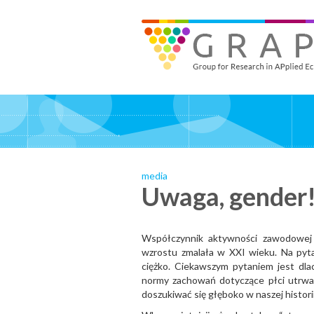
Skip
to
GRAPE - Group for Research in APplied Economics
‎@GRAPE_ORG
main
content
media
Uwaga, gender
Współczynnik aktywności zawodowej 
wzrostu zmalała w XXI wieku. Na pytan
ciężko. Ciekawszym pytaniem jest dla
normy zachowań dotyczące płci utrwal
doszukiwać się głęboko w naszej historii