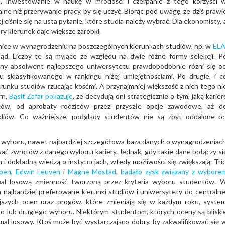
i, inwestowanie w naukę w młodości i czerpanie z tego korzyści 
alne niż przerywanie pracy, by się uczyć. Biorąc pod uwagę, że dziś prawi
 ciśnie się na usta pytanie, które studia należy wybrać. Dla ekonomisty, 
ry kierunek daje większe zarobki.
ce w wynagrodzeniu na poszczególnych kierunkach studiów, np. w
EL
d. Liczby te są mylące ze względu na dwie różne formy selekcji. P
ętny absolwent najlepszego uniwersytetu prawdopodobnie różni się o
 sklasyfikowanego w rankingu niżej umiejętnościami. Po drugie, i c
erunku studiów rzucając kośćmi. A przynajmniej większość z nich tego ni
rn,
Basit Zafar
pokazuje
, że decydują oni strategicznie o tym, jaką karier
ików, od aprobaty rodziców przez przyszłe opcje zawodowe, aż d
diów. Co ważniejsze, podglądy studentów nie są zbyt oddalone o
 wyboru, nawet najbardziej szczegółowa baza danych o wynagrodzeniac
ać zwrotów z danego wyboru kariery. Jednak, gdy takie dane połączy si
 dokładną wiedzą o instytucjach, wtedy możliwości się zwiększają. Tri
boen
,
Edwin Leuven
i
Magne Mostad
,
badało zysk związany z wybore
emal losową zmienność tworzoną przez kryteria wyboru studentów. 
 najbardziej preferowane kierunki studiów i uniwersytety do centralne
ejszych ocen oraz progów, które zmieniają się w każdym roku, syste
o lub drugiego wyboru. Niektórym studentom, których oceny są bliski
emal losowy. Ktoś może być wystarczająco dobry, by zakwalifikować się 