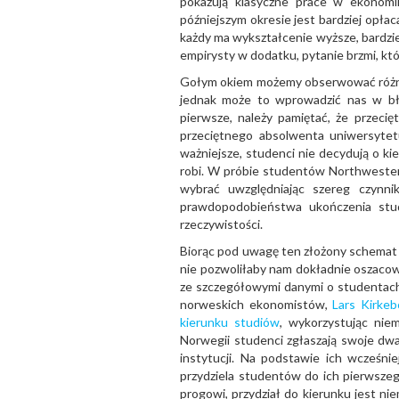
pokazują klasyczne prace w ekonomi
późniejszym okresie jest bardziej opłac
każdy ma wykształcenie wyższe, bardziej
empirysty w dodatku, pytanie brzmi, któ
Gołym okiem możemy obserwować różni
jednak może to wprowadzić nas w błą
pierwsze, należy pamiętać, że przeci
przeciętnego absolwenta uniwersytetu
ważniejsze, studenci nie decydują o ki
robi. W próbie studentów Northweste
wybrać uwzględniając szereg czynn
prawdopodobieństwa ukończenia stu
rzeczywistości.
Biorąc pod uwagę ten złożony schemat
nie pozwoliłaby nam dokładnie oszacow
ze szczegółowymi danymi o studentach i
norweskich ekonomistów,
Lars Kirke
kierunku studiów
, wykorzystując ni
Norwegii studenci zgłaszają swoje dwa
instytucji. Na podstawie ich wcześni
przydziela studentów do ich pierwszeg
progowi, przydział do kierunku jest ni