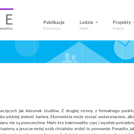
Publikacje
Ludzie
Projekty
Publications
People
Projects
aczących jak kierunek studiów. Z drugiej strony, z formalnego punkt
, aby później zmienić karierę. Ekonomista może zostać weterynarzem, alb
zmiany nie są powszechne. Mało kto traktowałby czas i wysiłek potrzebn
topiony, a jeszcze mniej osób chciałoby zrobić to ponownie. Ponadto, ja