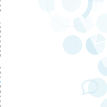
w
e
a
A
,
o
d
o
e
ę
o
d
h
ę
o
m
W
j
m
e
w