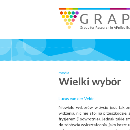
Skip
to
GRAPE - Group for Research in APplied Economics
‎@GRAPE_ORG
main
content
media
Wielki wybór
Lucas van der Velde
Niewiele wyborów w życiu jest tak zn
widzenia, nic nie stoi na przeszkodzie
fryzjerem (i odwrotnie). Jednak takie 
do zdobycia wykształcenia, jako koszt u