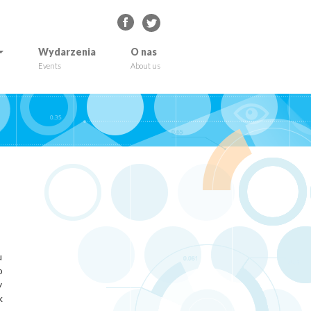
Wydarzenia
O nas
Events
About us
u
o
y
k