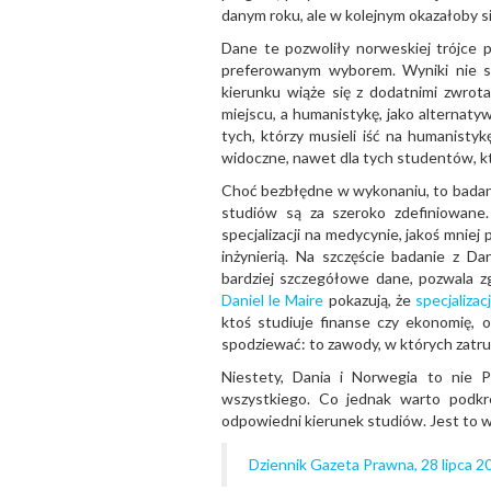
danym roku, ale w kolejnym okazałoby si
Dane te pozwoliły norweskiej trójce 
preferowanym wyborem. Wyniki nie s
kierunku wiąże się z dodatnimi zwrot
miejscu, a humanistykę, jako alternat
tych, którzy musieli iść na humanistykę
widoczne, nawet dla tych studentów, kt
Choć bezbłędne w wykonaniu, to badanie
studiów są za szeroko zdefiniowane
specjalizacji na medycynie, jakoś mni
inżynierią. Na szczęście badanie z D
bardziej szczegółowe dane, pozwala z
Daniel le Maire
pokazują, że
specjaliza
ktoś studiuje finanse czy ekonomię, o
spodziewać: to zawody, w których zatr
Niestety, Dania i Norwegia to nie 
wszystkiego. Co jednak warto podkre
odpowiedni kierunek studiów. Jest to 
Dziennik Gazeta Prawna, 28 lipca 20