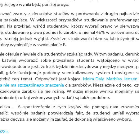
ę, że jego wyniki będą poniżej progu.
poznać zwroty z kierunków studiów w porównaniu z drugim najbardzie
ą zaskakujące. W większości przypadków studiowanie preferowaneg
ami. Na przykład, wśród studentów, którzy wybrali prawo w pierwszy
ywę, studiowanie prawa podniosło zarobki o niemal 46% w porównaniu d
. Istnieją jednak wyjątki. Zyski ze studiowania biznesu lub inżynierii s
órzy wymienili je w swoim planie B.
 oferuje niewiele dla studentów szukając rady. W tym badaniu, kierunk
. Łatwiej wyobrazić sobie przyszłego studenta wątpiącego w wybó
ej prawdopodobne jest, że ktoś będzie niezdecydowany między medycyną 
anii, gdzie funkcjonuje podobny scentralizowany system i dostępne s
głębić ten temat. Odpowiedź jest kojąca.
Moira Daly
,
Mathias Jensen
cja nie ma szczególnego znaczenia
dla zarobków. Niezależnie od tego, cz
czekiwane zarobki się nie różnią. W dużej mierze wyniku mogliśmy si
udnienie (i rodzaj wykonywanych zadań) są także podobne.
Polska... A spostrzeżenia z tych krajów nie pomogą nam zrozumie
ślić, wspólnie badania potwierdzają fakt, że studenci umieli wybra
ważna decyzja, ale możemy im zaufać, że dokonają właściwego wyboru.
23 r.