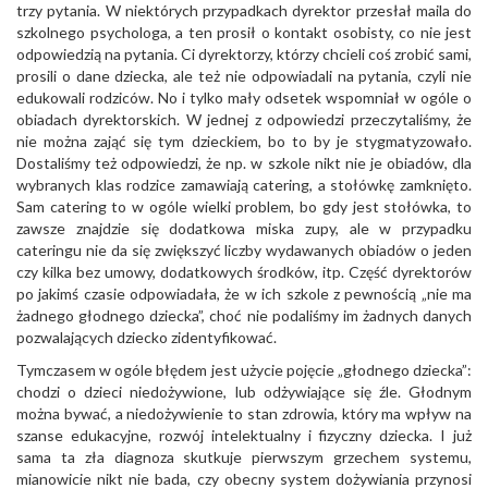
trzy pytania. W niektórych przypadkach dyrektor przesłał maila do
szkolnego psychologa, a ten prosił o kontakt osobisty, co nie jest
odpowiedzią na pytania. Ci dyrektorzy, którzy chcieli coś zrobić sami,
prosili o dane dziecka, ale też nie odpowiadali na pytania, czyli nie
edukowali rodziców. No i tylko mały odsetek wspomniał w ogóle o
obiadach dyrektorskich. W jednej z odpowiedzi przeczytaliśmy, że
nie można zająć się tym dzieckiem, bo to by je stygmatyzowało.
Dostaliśmy też odpowiedzi, że np. w szkole nikt nie je obiadów, dla
wybranych klas rodzice zamawiają catering, a stołówkę zamknięto.
Sam catering to w ogóle wielki problem, bo gdy jest stołówka, to
zawsze znajdzie się dodatkowa miska zupy, ale w przypadku
cateringu nie da się zwiększyć liczby wydawanych obiadów o jeden
czy kilka bez umowy, dodatkowych środków, itp. Część dyrektorów
po jakimś czasie odpowiadała, że w ich szkole z pewnością „nie ma
żadnego głodnego dziecka”, choć nie podaliśmy im żadnych danych
pozwalających dziecko zidentyfikować.
Tymczasem w ogóle błędem jest użycie pojęcie „głodnego dziecka”:
chodzi o dzieci niedożywione, lub odżywiające się źle. Głodnym
można bywać, a niedożywienie to stan zdrowia, który ma wpływ na
szanse edukacyjne, rozwój intelektualny i fizyczny dziecka. I już
sama ta zła diagnoza skutkuje pierwszym grzechem systemu,
mianowicie nikt nie bada, czy obecny system dożywiania przynosi