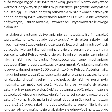
dużo z niego wyjąć, o ile tylko zapewnią „posiłek”. Normy dotyczące
wartości odżywczych posiłku w publicznym programie dożywiania
nie istnieją. Te, które dotyczą odżywania w stołówkach szkolnych
per se dotyczą tylko kaloryczności (oraz soli i cukru), a nie wartości
odżywczych, zbilansowania, zawartości wysokowartościowego
białka, itp.
Te słabości systemu dożywiania nie są nowością. By im zaradzić
wprowadzono tzw. „obiady dyrektorskie” – dyrektor szkoły miał
mieć możliwość zapewnienia dożywiania bez tych administracyjnych
bolączek. Tyle, że tylko jeśli gmina przyjęła program osłonowy, a na
ten cel w całej Polsce wydaje się ok. 10 mln zł rocznie, czyli niemal
nikt z nich nie korzysta. Nieskuteczność tego mechanizmu
udowodniliśmy przeprowadzając eksperyment. Wysłaliśmy maila do
losowo wybranej grupy 1200 dużych szkół w Polsce. Autorka maila,
matka jednego z uczniów, opisywała autentyczną sytuację: kolega
jej dziecka chodzi głodny i przychodząc do nich w gości pyta
nieśmiało, czy może coś zjeść. Matka ta prosi w mailu dyrektora
szkoły o trzy rzeczy: wskazówki co powinna zrobić, gdzie może się
dowiedzieć więcej o niedożywieniu i co w tej sprawie może zrobić
szkoła? (Pełna treść maila i schemat doboru próby jest w naszym
raporcie.) 56 proc. szkół nie odpowiedziało w ogóle. Nie było ani
jego zwrotnego maila, gdzie znalazłaby się odpowiedź na wszystkie