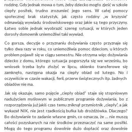
rodzinę. Gdy jednak mowa o tym, żeby dziecko mogło zjeść w szkole
ciepły posiłek, trudno zrozumieć jego sens. W całej pomocy
społecznej brak statystyk, jak często rodziny „w kryzysie”
odmawiają wywiadu środowiskowego oraz jakie są tego przyczyny.
Łatwo sobie jednak wyobrazić szereg sytuacji, w których jeden
dorosły domownik uniemożliwi taki wywiad.
Co gorsza, decyzje o przyznaniu dożywiania często przyznaje się
tylko dwa razy w roku, co uniemożliwia pomoc dzieciom, u których
problem pojawił się w ciągu semestru. Nie otrzyma więc dożywiania
dziecko z domu, którego sytuacja pogorszyła się we wrześniu, bo
wniosek trzeba było złożyć w lipcu, okienko transferowe się
zamknęło, następna okazja na ciepły obiad od lutego. No i
oczywiście w czasie wakacji, ferii, przerw świątecznych itp. żadnych
obiadów nie ma.
Jak się okazuje, samo pojęcie „ciepły obiad” staje się stopniowym
nadużyciem myślowym w publicznym programie dożywiania, bo z
rozporządzenia już jakiś czas temu zniknął przymiotnik „ciepły”, a jak
wykazał NIK, nie jest rzadkością bułka lub drożdżówka. Dlaczego?
Bo dożywianie to zadanie własne gmin, co oznacza, że … nie muszą
całości pozyskanych na nie środków przeznaczyć na same posiłki.
Mogą do tego programu dowolnie dużo dopłacić oraz dowolnie