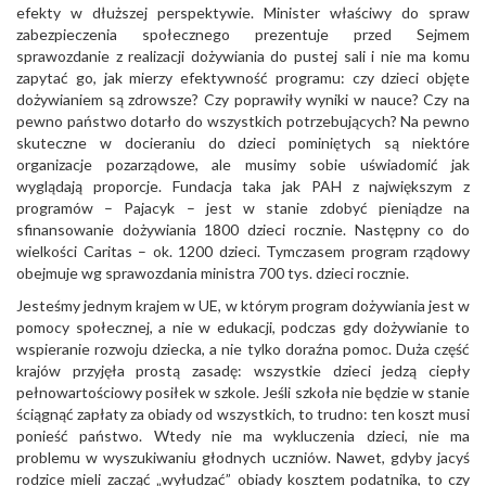
efekty w dłuższej perspektywie. Minister właściwy do spraw
zabezpieczenia społecznego prezentuje przed Sejmem
sprawozdanie z realizacji dożywiania do pustej sali i nie ma komu
zapytać go, jak mierzy efektywność programu: czy dzieci objęte
dożywianiem są zdrowsze? Czy poprawiły wyniki w nauce? Czy na
pewno państwo dotarło do wszystkich potrzebujących? Na pewno
skuteczne w docieraniu do dzieci pominiętych są niektóre
organizacje pozarządowe, ale musimy sobie uświadomić jak
wyglądają proporcje. Fundacja taka jak PAH z największym z
programów – Pajacyk – jest w stanie zdobyć pieniądze na
sfinansowanie dożywiania 1800 dzieci rocznie. Następny co do
wielkości Caritas – ok. 1200 dzieci. Tymczasem program rządowy
obejmuje wg sprawozdania ministra 700 tys. dzieci rocznie.
Jesteśmy jednym krajem w UE, w którym program dożywiania jest w
pomocy społecznej, a nie w edukacji, podczas gdy dożywianie to
wspieranie rozwoju dziecka, a nie tylko doraźna pomoc. Duża część
krajów przyjęła prostą zasadę: wszystkie dzieci jedzą ciepły
pełnowartościowy posiłek w szkole. Jeśli szkoła nie będzie w stanie
ściągnąć zapłaty za obiady od wszystkich, to trudno: ten koszt musi
ponieść państwo. Wtedy nie ma wykluczenia dzieci, nie ma
problemu w wyszukiwaniu głodnych uczniów. Nawet, gdyby jacyś
rodzice mieli zacząć „wyłudzać” obiady kosztem podatnika, to czy