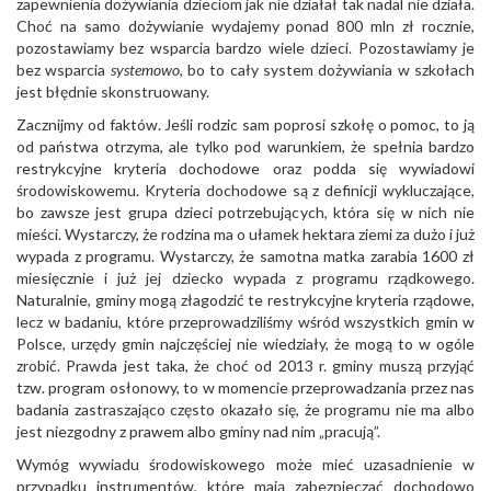
zapewnienia dożywiania dzieciom jak nie działał tak nadal nie działa.
Choć na samo dożywianie wydajemy ponad 800 mln zł rocznie,
pozostawiamy bez wsparcia bardzo wiele dzieci. Pozostawiamy je
bez wsparcia
systemowo
, bo to cały system dożywiania w szkołach
jest błędnie skonstruowany.
Zacznijmy od faktów. Jeśli rodzic sam poprosi szkołę o pomoc, to ją
od państwa otrzyma, ale tylko pod warunkiem, że spełnia bardzo
restrykcyjne kryteria dochodowe oraz podda się wywiadowi
środowiskowemu. Kryteria dochodowe są z definicji wykluczające,
bo zawsze jest grupa dzieci potrzebujących, która się w nich nie
mieści. Wystarczy, że rodzina ma o ułamek hektara ziemi za dużo i już
wypada z programu. Wystarczy, że samotna matka zarabia 1600 zł
miesięcznie i już jej dziecko wypada z programu rządkowego.
Naturalnie, gminy mogą złagodzić te restrykcyjne kryteria rządowe,
lecz w badaniu, które przeprowadziliśmy wśród wszystkich gmin w
Polsce, urzędy gmin najczęściej nie wiedziały, że mogą to w ogóle
zrobić. Prawda jest taka, że choć od 2013 r. gminy muszą przyjąć
tzw. program osłonowy, to w momencie przeprowadzania przez nas
badania zastraszająco często okazało się, że programu nie ma albo
jest niezgodny z prawem albo gminy nad nim „pracują”.
Wymóg wywiadu środowiskowego może mieć uzasadnienie w
przypadku instrumentów, które mają zabezpieczać dochodowo