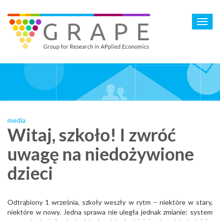
Skip
to
Toggl
main
navig
content
media
Witaj, szkoło! I zwróć
uwagę na niedożywione
dzieci
Odtrąbiony 1 września, szkoły weszły w rytm – niektóre w stary,
niektóre w nowy. Jedna sprawa nie uległa jednak zmianie: system