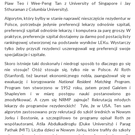
Piaw Teo i Wee-Peng Tan z University of Singapore i Jay
Sthuraman z Columbia University).
Algorytm, który byłby w stanie naprawić nieszczęście rezydentur w
Polsce, potrzebuje jedynie preferencji lekarzy odnośnie szpitali,
preferencji szpitali odnośnie lekarzy, i komputera za parę groszy. W
praktyce, preferencje szpital dostajemy za darmo pod postacią listy
rankingowej utworzonej na podstawie wyników LEKu. Wystarczy
tylko żeby przyszli rezydenci uszeregowali wg preferencji swoje
specjalizacje i szpitale.
Skoro istnieje taki doskonały i niedrogi sposób to dlaczego go się
nie stosuje? Otóż stosuje się, tylko nie w Polsce. Al Roth
(Stanford), też laureat ekonomicznego nobla, zaangażował się w
ewaluację i korygowanie
National Resident Matching Program
.
Program ten stworzono w 1952 roku, zatem przed Gale’em i
Shapley’em i w miarę postępu nauki postanowiono go
zmodyfikować. A czym się NRMP zajmuje? Rekrutacją młodych
lekarzy do programów rezydenckich! Tyle, że w USA. Ten sam
algorytm zastosowano przy rekrutacji do szkół średnich w Nowym
Jorku i Bostonie, a szczegółowo te programy opisał Roth ze
współautorami, Atila Abdulkadiroglu (Duke University) i Parag
Pathak (MIT). Liczba dzieci w Nowym Jorku, które trafiły do szkoły