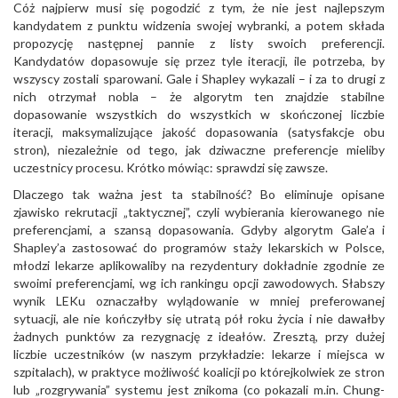
Cóż najpierw musi się pogodzić z tym, że nie jest najlepszym
kandydatem z punktu widzenia swojej wybranki, a potem składa
propozycję następnej pannie z listy swoich preferencji.
Kandydatów dopasowuje się przez tyle iteracji, ile potrzeba, by
wszyscy zostali sparowani. Gale i Shapley wykazali – i za to drugi z
nich otrzymał nobla – że algorytm ten znajdzie stabilne
dopasowanie wszystkich do wszystkich w skończonej liczbie
iteracji, maksymalizujące jakość dopasowania (satysfakcje obu
stron), niezależnie od tego, jak dziwaczne preferencje mieliby
uczestnicy procesu. Krótko mówiąc: sprawdzi się zawsze.
Dlaczego tak ważna jest ta stabilność? Bo eliminuje opisane
zjawisko rekrutacji „taktycznej”, czyli wybierania kierowanego nie
preferencjami, a szansą dopasowania. Gdyby algorytm Gale’a i
Shapley’a zastosować do programów staży lekarskich w Polsce,
młodzi lekarze aplikowaliby na rezydentury dokładnie zgodnie ze
swoimi preferencjami, wg ich rankingu opcji zawodowych. Słabszy
wynik LEKu oznaczałby wylądowanie w mniej preferowanej
sytuacji, ale nie kończyłby się utratą pół roku życia i nie dawałby
żadnych punktów za rezygnację z ideałów. Zresztą, przy dużej
liczbie uczestników (w naszym przykładzie: lekarze i miejsca w
szpitalach), w praktyce możliwość koalicji po którejkolwiek ze stron
lub „rozgrywania” systemu jest znikoma (co pokazali m.in. Chung-