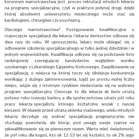
koronnym marnotrawstwa jest proces rekrutacji młodych lekarzy
na programy specjalizacyjne, czyli w praktyce jedynej drogi, dzięki
której absolwent uniwersytetu medycznego może stać się
kardiologiem, chirurgiem czy psychiatrą.
Dlaczego marnotrawstwa? Postępowanie kwalifikacyjne o
rozpoczęcie specjalizacji dla lekarzy i lekarzy dentystów odbywa się
dwa razy do roku. W uproszczeniu, lekarz może ubiegać się o
odbywanie szkolenia specjalizacyjnego w tylko jednej dziedzinie i w
jednym województwie. Kwalifikacja odbywa się na podstawie listy
rankingowej szeregującej kandydatów względem wyniku
uzyskanego z Lekarskiego Egzaminu Końcowego. Zaaplikowanie na
specjalizację, o miejsca na której toczy się silniejsza konkurencja
wynikając z dużego zainteresowania, bądź po prostu małej liczby
miejsc, wiąże się z istotnym ryzykiem niedostania się na wybrany
program specjalizacyjny. Owocuje to dla lekarza
de facto
utratą
połowy roku rozwoju kariery, a dla społeczeństwa utraty pół roku
pracy lekarza-specjalisty, którego kształcimy wszak z naszej
kieszeni. W obawie przed utratą okienka stażowego, wielu młodych
lekarzy decyduje się wybrać specjalizację pragmatycznie, nie
słuchając powołania, ale biorąc pod uwagę swoje szanse na
zakwalifikowanie się za pierwszym razem. Warto mieć świadomość,
że pół roku dla kogoś, kto ok 12-13 lat się kształci, to ok 2% jego