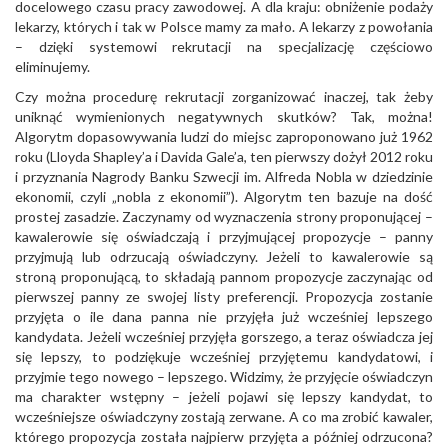
docelowego czasu pracy zawodowej. A dla kraju: obniżenie podaży
lekarzy, których i tak w Polsce mamy za mało. A lekarzy z powołania
– dzięki systemowi rekrutacji na specjalizację częściowo
eliminujemy.
Czy można procedurę rekrutacji zorganizować inaczej, tak żeby
uniknąć wymienionych negatywnych skutków? Tak, można!
Algorytm dopasowywania ludzi do miejsc zaproponowano już 1962
roku (Lloyda Shapley’a i Davida Gale’a, ten pierwszy dożył 2012 roku
i przyznania Nagrody Banku Szwecji im. Alfreda Nobla w dziedzinie
ekonomii, czyli „nobla z ekonomii”). Algorytm ten bazuje na dość
prostej zasadzie. Zaczynamy od wyznaczenia strony proponującej –
kawalerowie się oświadczają i przyjmującej propozycje – panny
przyjmują lub odrzucają oświadczyny. Jeżeli to kawalerowie są
stroną proponującą, to składają pannom propozycje zaczynając od
pierwszej panny ze swojej listy preferencji. Propozycja zostanie
przyjęta o ile dana panna nie przyjęła już wcześniej lepszego
kandydata. Jeżeli wcześniej przyjęła gorszego, a teraz oświadcza jej
się lepszy, to podziękuje wcześniej przyjętemu kandydatowi, i
przyjmie tego nowego – lepszego. Widzimy, że przyjęcie oświadczyn
ma charakter wstępny – jeżeli pojawi się lepszy kandydat, to
wcześniejsze oświadczyny zostają zerwane. A co ma zrobić kawaler,
którego propozycja została najpierw przyjęta a później odrzucona?