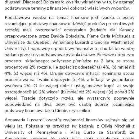
długami! Dlaczego? Bo za mało wysiłku wkładamy w to, by ogarnąć
podstawowe terminy z finansów i dokonać właściwych wyborów.
Podstawowa wiedza na temat finansów jest rzadka, a osoby
rozumiejące podstawy finansów o dziesięć punktów procentowych
częściej mają oszczędności emerytalne (badanie dla Kanady,
przeprowadzone przez Davida Boisclaira, Pierre-Carla Michauda z
Université du Québec i Annamarię Lusardi z George Washington
University). I naprawdę o podstawy finansów tu chodzi, bo wiedzę
badano przez trzy podstawowe pytania
testowe
. Pierwsze dotyczyło
procentu składanego: pożyczasz pieniądze na 2 lata, ze stopą
procentową 2% rocznie. Ile zapłacisz odsetek? (a) 4%, (b) mniej niż
4%, (c) więcej niż 4%. Drugie dotyczyło inflacji: nominalna stopa
procentowa na Twoim depozycie to 4%, a inflacja w gospodarce
wyniosła 2%. O ile więcej dóbr i usług możesz kupić za swoje
oszczędności? (a) 2% więcej, (b) mniej niż 2% więcej i (c) ponad 2%
więcej. Trzecie dotyczyło ryzyka, ale wystarczyło poprawnie
odpowiedzieć na dwa, żeby być osobą dobrze rozumiejącą
podstawy finansów. Jak u Ciebie, czytelniku?
Annamaria Lussardi kwestią znajomości finansów zajmuje się od
wielu lat. Pokazała na przykład (w badaniu z Olivią Mitchell z
University of Pennsylvania i Vilsą Curto ze Stanford), że
Amerykanie powyżej 55 roku życia mają zaskakująco niskie