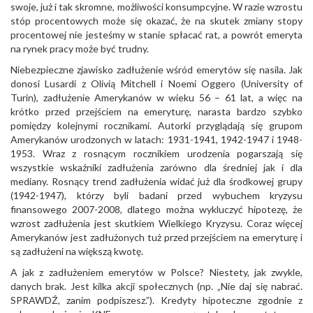
swoje, już i tak skromne, możliwości konsumpcyjne. W razie wzrostu
stóp procentowych może się okazać, że na skutek zmiany stopy
procentowej nie jesteśmy w stanie spłacać rat, a powrót emeryta
na rynek pracy może być trudny.
Niebezpieczne zjawisko zadłużenie wśród emerytów się nasila. Jak
donosi Lusardi z Olivią Mitchell i Noemi Oggero (University of
Turin), zadłużenie Amerykanów w wieku 56 – 61 lat, a więc na
krótko przed przejściem na emeryturę, narasta bardzo szybko
pomiędzy kolejnymi rocznikami. Autorki przyglądają się grupom
Amerykanów urodzonych w latach: 1931-1941, 1942-1947 i 1948-
1953. Wraz z rosnącym rocznikiem urodzenia pogarszają się
wszystkie wskaźniki zadłużenia zarówno dla średniej jak i dla
mediany. Rosnący trend zadłużenia widać już dla środkowej grupy
(1942-1947), którzy byli badani przed wybuchem kryzysu
finansowego 2007-2008, dlatego można wykluczyć hipotezę, że
wzrost zadłużenia jest skutkiem Wielkiego Kryzysu. Coraz więcej
Amerykanów jest zadłużonych tuż przed przejściem na emeryturę i
są zadłużeni na większą kwotę.
A jak z zadłużeniem emerytów w Polsce? Niestety, jak zwykle,
danych brak. Jest kilka akcji społecznych (np. „Nie daj się nabrać.
SPRAWDŹ, zanim podpiszesz.”). Kredyty hipoteczne zgodnie z