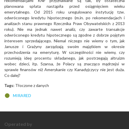
rekomendacjami KNF przyznawane są tak, by ostateczna
planowana spłata nastąpiła przed osiągnięciem wieku
emerytalnego. Od 2015 roku uregulowano instytucję tzw.
odwróconego kredytu hipotecznego (m.in. po rekomendacjach i
analizach stanu prawnego Rzecznika Praw Obywatelskich z 2013
roku). Nie ma jednak nawet analiz, czy zawarte transakcje
odwróconego kredytu hipotecznego są zgodne z dobrze pojętym
interesem sprzedającego. Niemal niczego nie wiemy o tym, jak
Janusze i Grażyny zarządzają swoim majątkiem w okresie
przechodzenia na emeryturę. W szczególności nie wiemy, czy
rozumieją ideę procentu składanego, jak postrzegają altruizm
wobec dzieci, itp. Szansa, że Polacy są znacząco mądrzejsi w
sprawie finansów niż Amerykanie czy Kanadyjczycy nie jest duża.
Co dalej?
Tags:
Tłoczone z danych
MIRARED
Operated by