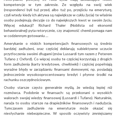
kompetencje w tym zakresie. Ze względu na swój wiek
(respondenci byli tuż przed, albo tuż po, przejściu na emeryturę,
czyli wtedy kiedy ich aktywa są największe w cyklu życia) te właśnie
osoby podejmują decyzje co do największych kwot w swoim życiu.
Więcej edukacji? Richard Thaler (Noblista od ekonomii
behawioralnej) pyta retorycznie, czy znajomość chemii pomaga nam
w codziennym gotowaniu …
Amerykanie o niskich kompetencjach finansowych są średnio
bardziej zadłużeni, oraz częściej deklarują subiektywne uczucie
przytłoczenia swoimi długami (znów Lussardi tym razem z Peterem
Tufano z Oxford). Co więcej osoby te częściej korzystają z drogich
form zadłużenia (karty kredytowe, chwilówki) i częściej popełniają
wyraźne błędy w zarządzaniu finansami domowymi, np. posiadają
jednocześnie wysokooprocentowany kredyt i płynne środki na
rachunku oszczędnościowym.
Osoby starsze często generalnie myślą, że wiedzą lepiej niż
rozmówca. Podobnie w finansach: są przekonani o wysokich
walorach swojej wiedzy finansowej (Lussardi i Tufano). Naturalnie,
naraża to osoby starsze na drapieżników finansowych i nadużycia.
Tymczasem zadłużenie na emeryturze może okazać się
niesłychanie niebezpieczne. W sposób oczywisty zmniejszamy