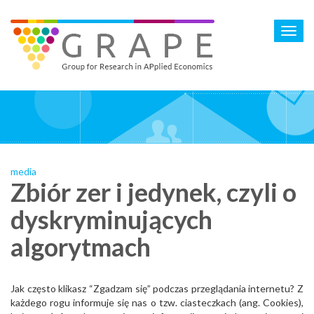
Skip
to
Toggl
main
navig
content
media
Zbiór zer i jedynek, czyli o
dyskryminujących
algorytmach
Jak często klikasz “Zgadzam się” podczas przeglądania internetu? Z
każdego rogu informuje się nas o tzw. ciasteczkach (ang. Cookies),