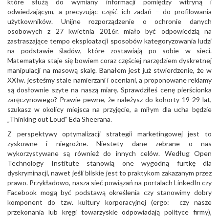
które służą do wymiany informacji pomiędzy witryną i
odwiedzającym, a precyzując część ich zadań – do profilowania
użytkowników. Unijne rozporządzenie o ochronie danych
osobowych z 27 kwietnia 2016r. miało być odpowiedzią na
zastraszające tempo eksploatacji sposobów kategoryzowania ludzi
na podstawie śladów, które zostawiają po sobie w sieci.
Matematyka staje się bowiem coraz częściej narzędziem dyskretnej
manipulacji na masową skalę. Banałem jest już stwierdzenie, że w
XXIw. jesteśmy stale namierzani i oceniani, a proponowane reklamy
są dosłownie szyte na naszą miarę. Sprawdziłeś cenę pierścionka
zaręczynowego? Prawie pewne, że należysz do kohorty 19-29 lat,
szukasz w okolicy miejsca na przyjęcie, a miłym dla ucha będzie
„Thinking out Loud” Eda Sheerana.
Z perspektywy optymalizacji strategii marketingowej jest to
zyskowne i niegroźne. Niestety dane zebrane o nas
wykorzystywane są również do innych celów. Według Open
Technology Institute stanowią one wygodną furtkę dla
dyskryminacji, nawet jeśli bliskie jest to praktykom zakazanym przez
prawo. Przykładowo, nasza sieć powiązań na portalach LinkedIn czy
Facebook mogą być podstawą określenia czy stanowimy dobry
komponent do tzw. kultury korporacyjnej (ergo: czy nasze
przekonania lub kręgi towarzyskie odpowiadają polityce firmy),