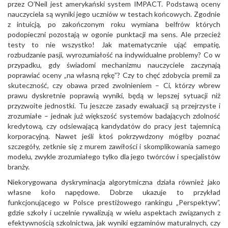
przez O’Neil jest amerykański system IMPACT. Podstawą oceny
nauczyciela są wyniki jego uczniów w testach końcowych. Zgodnie
z intuicją, po zakończonym roku wymiana belfrów których
podopieczni pozostają w ogonie punktacji ma sens. Ale przecież
testy to nie wszystko! Jak matematycznie ująć empatię,
rozbudzanie pasji, wyrozumiałość na indywidualne problemy? Co w
przypadku, gdy świadomi mechanizmu nauczyciele zaczynają
poprawiać oceny „na własną rękę”? Czy to chęć zdobycia premii za
skuteczność, czy obawa przed zwolnieniem – Ci, którzy wbrew
prawu dyskretnie poprawią wyniki, będą w lepszej sytuacji niż
przyzwoite jednostki. Tu jeszcze zasady ewaluacji są przejrzyste i
zrozumiałe – jednak już większość systemów badających zdolność
kredytową, czy odsiewającą kandydatów do pracy jest tajemnicą
korporacyjną. Nawet jeśli ktoś pokrzywdzony mógłby poznać
szczegóły, zetknie się z murem zawiłości i skomplikowania samego
modelu, zwykle zrozumiałego tylko dla jego twórców i specjalistów
branży.
Niekorygowana dyskryminacja algorytmiczna działa również jako
własne koło napędowe. Dobrze ukazuje to przykład
funkcjonującego w Polsce prestiżowego rankingu „Perspektyw”,
gdzie szkoły i uczelnie rywalizują w wielu aspektach związanych z
efektywnością szkolnictwa, jak wyniki egzaminów maturalnych, czy