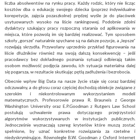
liczba absolwentów na rynku pracy. Każdy rodzic, który nie licząc
kosztów dba o edukację swojego dziecka (poprzez indywidualne
korepetycje, zajęcia pozaszkolne) prędzej wyśle je do placówek
usytuowanych wysoko na liście rankingowej. Podobnie zdolni
dydaktycy szukający pracy rozpoczną starania od aplikowania w
miejsca, które pozwolą im się bardziej realizować. Tym sposobem
szkoły „gorsze” naturalnie spychane są na dalsze pozycje, a „lepsze”
rozwijają skrzydła. Przywołany uprzednio przykład figurowania na
liście dłużników również ma swoją dalszą konsekwencję – jeśli
pracodawcy bez dokładnego poznania sytuacji odbierają takim
osobom możliwość podjęcia zawodu, ich sytuacja materialna dalej
się pogarsza, w rezultacie skutkując pętlą zadłużenia i bezrobocia.
Obecnie wpływ Big Data na nasze życie staje się coraz bardziej
odczuwalny, a do głosu coraz częściej dochodzą obiekcje związane z
szerokim i niekontrolowanym wykorzystaniem modeli
matematycznych. Profesorowie prawa R. Brauneis z George
Washington University oraz E.P.Goodman z Rutgers Law School
postulują uchwalenie prawa dotyczącego przejrzystości
algorytmów wykorzystywanych w instytucjach publicznych.
Jednocześnie wyznaczają szereg kryteriów które muszą zostać
spełnione, by uznać konkretne rozwiązania za rzetelne i
niedyskryminujące. Równolegle B.W. Goodman z Oxford Internet