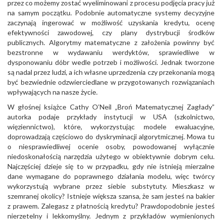
przez co możemy zostać wyeliminowani z procesu podjęcia pracy już
na samym początku. Podobnie automatyczne systemy decyzyjne
zaczynają ingerować w możliwość uzyskania kredytu, ocenę
efektywności zawodowej, czy plany dystrybucji środków
publicznych. Algorytmy matematyczne z założenia powinny być
bezstronne w wydawaniu werdyktów, sprawiedliwe w
dysponowaniu dóbr wedle potrzeb i możliwości. Jednak tworzone
są nadal przez ludzi, a ich własne uprzedzenia czy przekonania mogą
być bezwiednie odzwierciedlane w przygotowanych rozwiązaniach
wpływających na nasze życie.
W głośnej książce Cathy O’Neil „Broń Matematycznej Zagłady”
autorka podaje przykłady instytucji w USA (szkolnictwo,
więziennictwo), które, wykorzystując modele ewaluacyjne,
doprowadzają częściowo do dyskryminacji algorytmicznej. Mowa tu
o niesprawiedliwej ocenie osoby, powodowanej wyłącznie
niedoskonałością narzędzia użytego w obiektywnie dobrym celu.
Najczęściej dzieje się to w przypadku, gdy nie istnieją mierzalne
dane wymagane do poprawnego działania modelu, więc twórcy
wykorzystują wybrane przez siebie substytuty. Mieszkasz w
szemranej okolicy? Istnieje większa szansa, że sam jesteś na bakier
z prawem. Zalegasz z płatnością kredytu? Prawdopodobnie jesteś
nierzetelny i lekkomyślny. Jednym z przykładów wymienionych