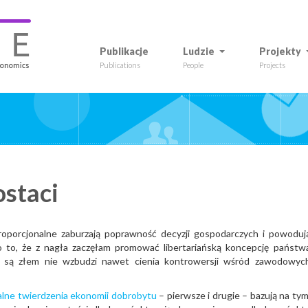
Publikacje
Ludzie
Projekty
Publications
People
Projects
ostaci
proporcjonalne zaburzają poprawność decyzji gospodarczych i powoduj
 o to, że z nagła zaczęłam promować libertariańską koncepcję państw
 są złem nie wzbudzi nawet cienia kontrowersji wśród zawodowyc
lne twierdzenia ekonomii dobrobytu
– pierwsze i drugie – bazują na tym