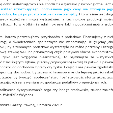
dóbr uzależniających i nie chodzi tu o zjawisko psychologiczne, lecz 
rakter uzależniającego, podniesienie jego ceny nie zmniejsza jeg
e dobra, bo już po prostu brakuje na nie pieniędzy
. I to właśnie jest drug
zyscy uzależnieni mogą wytrzeźwieć, a technologie produkcji możn
(tia…), to w krótkim i średnim okresie takimi podatkami można zrobi
blem: bardzo potrzebujemy przychodów z podatków. Finansujemy z nic
drogi, o świadczeniach społecznych nie wspominając. Kuglujemy jak
ku, by z zebranych podatków wystarczyło na różne potrzeby. Dlateg
tową stawkę VAT, bo przynajmniej część polityków słucha ekonomistów
tylko jest względnie niearbitralne), to najmniejsze ze wszystkic
ć z zaciśniętymi zębami, płacimy
proporcjonalną
akcyzę za paliwo. I pewni
podatki od dochodów z pracy czy zysku. I część z nas pewnie zgodziłab
cji czy dochodów, by zapewnić finansowanie dla lepszej jakości szkół
 potrzeba, by tworzyć społeczeństwo i państwowość stoi za akceptacj
paczających sens wymiany gospodarczej podatków proporcjonalnych.
polityczne dyscyplinowanie tego czy innego środowiska, trudno znaleź
we. #MediaBezWyboru
nnika Gazety Prawnej, 19 marca 2021 r.