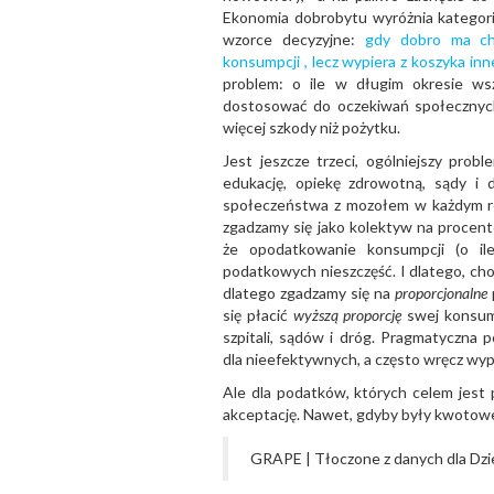
Ekonomia dobrobytu wyróżnia kategorię 
wzorce decyzyjne:
gdy dobro ma cha
konsumpcji , lecz wypiera z koszyka inn
problem: o ile w długim okresie ws
dostosować do oczekiwań społecznych 
więcej szkody niż pożytku.
Jest jeszcze trzeci, ogólniejszy pro
edukację, opiekę zdrowotną, sądy i 
społeczeństwa z mozołem w każdym ro
zgadzamy się jako kolektyw na procen
że opodatkowanie konsumpcji (o ile 
podatkowych nieszczęść. I dlatego, cho
dlatego zgadzamy się na
proporcjonalne
się płacić
wyższą
proporcję
swej konsump
szpitali, sądów i dróg. Pragmatyczna
dla nieefektywnych, a często wręcz wy
Ale dla podatków, których celem jest 
akceptację. Nawet, gdyby były kwoto
GRAPE | Tłoczone z danych dla Dzie