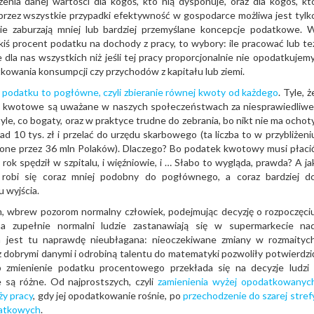
enia danej wartości dla kogoś, kto nią dysponuje, oraz dla kogoś, kt
rzez wszystkie przypadki efektywność w gospodarce możliwa jest tylk
nie zaburzają mniej lub bardziej przemyślane koncepcje podatkowe. 
jakiś procent podatku na dochody z pracy, to wybory: ile pracować lub te
dla nas wszystkich niż jeśli tej pracy proporcjonalnie nie opodatkujemy
owania konsumpcji czy przychodów z kapitału lub ziemi.
a podatku to pogłówne, czyli zbieranie równej kwoty od każdego
. Tyle, ż
i kwotowe są uważane w naszych społeczeństwach za niesprawiedliwe
tyle, co bogaty, oraz w praktyce trudne do zebrania, bo nikt nie ma ochot
d 10 tys. zł i przelać do urzędu skarbowego (ta liczba to w przybliżeni
one przez 36 mln Polaków). Dlaczego? Bo podatek kwotowy musi płaci
ały rok spędził w szpitalu, i więźniowie, i … Słabo to wygląda, prawda? A ja
k robi się coraz mniej podobny do pogłównego, a coraz bardziej d
 wyjścia.
m, wbrew pozorom normalny człowiek, podejmując decyzję o rozpoczęci
a zupełnie normalni ludzie zastanawiają się w supermarkecie na
 jest tu naprawdę nieubłagana: nieoczekiwane zmiany w rozmaityc
 dobrymi danymi i odrobiną talentu do matematyki pozwoliły potwierdzi
 zmienienie podatku procentowego przekłada się na decyzje ludzi 
 są różne. Od najprostszych, czyli
zamienienia wyżej opodatkowanyc
ży pracy
, gdy jej opodatkowanie rośnie, po
przechodzenie do szarej stref
datkowych
.