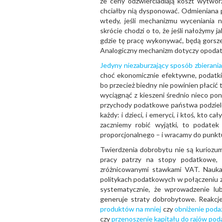
że ceny odzwierciadlają koszt wytworz
chciałby nią dysponować. Odmieniana p
wtedy, jeśli mechanizmu wyceniania 
skrócie chodzi o to, że jeśli nałożymy 
gdzie tę pracę wykonywać, będą gorsze 
Analogiczny mechanizm dotyczy opodatk
Jedyny niezaburzający sposób zbierani
choć ekonomicznie efektywne, podatk
bo przecież biedny nie powinien płacić 
wyciągnąć z kieszeni średnio nieco pona
przychody podatkowe państwa podziel
każdy: i dzieci, i emeryci, i ktoś, kto c
zaczniemy robić wyjątki, to podate
proporcjonalnego – i wracamy do punktu
Twierdzenia dobrobytu nie są kuriozu
pracy patrzy na stopy podatkowe, 
zróżnicowanymi stawkami VAT. Nauka
politykach podatkowych w połączeniu z
systematycznie, że wprowadzenie lub
generuje straty dobrobytowe. Reakcje
produktów na mniej
czy
obniżenie poda
czy
przenoszenie kapitału do rajów po