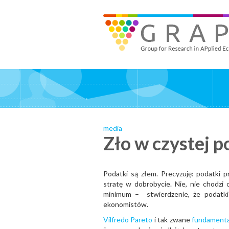
Skip
to
GRAPE - Group for Research in APplied Economics
‎@GRAPE_ORG
main
content
media
Zło w czystej p
Podatki są złem. Precyzuję: podatki 
stratę w dobrobycie. Nie, nie chodzi
minimum – stwierdzenie, że podatki
ekonomistów.
Vilfredo Pareto
i tak zwane
fundamenta