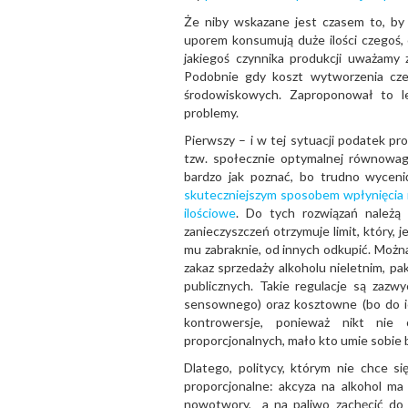
Że niby wskazane jest czasem to, by
uporem konsumują duże ilości czegoś,
jakiegoś czynnika produkcji uważamy
Podobnie gdy koszt wytworzenia cze
środowiskowych. Zaproponował to l
problemy.
Pierwszy – i w tej sytuacji podatek p
tzw. społecznie optymalnej równowag
bardzo jak poznać, bo trudno wyceni
skuteczniejszym sposobem wpłynięcia n
ilościowe
. Do tych rozwiązań należą
zanieczyszczeń otrzymuje limit, który, 
mu zabraknie, od innych odkupić. Możn
zakaz sprzedaży alkoholu nieletnim, p
publicznych. Takie regulacje są zazw
sensownego) oraz kosztowne (bo do ic
kontrowersje, ponieważ nikt nie
proporcjonalnych, mało kto umie sobie 
Dlatego, politycy, którym nie chce si
proporcjonalne: akcyza na alkohol ma
nowotwory, a na paliwo zachęcić do ko