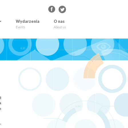
Wydarzenia
O nas
Events
About us
ą
a
h
,