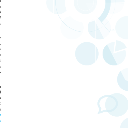
o
o
W
ż
.
e
,
y
u
ć
k
o
u
d
h
ć
i
h
y