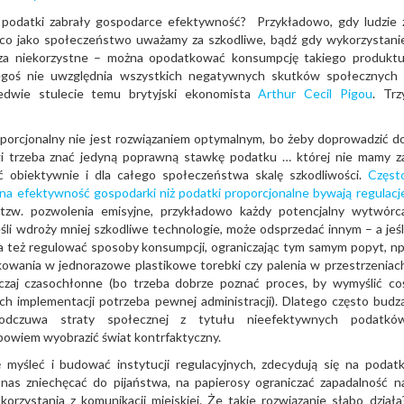
 podatki zabrały gospodarce efektywność? Przykładowo, gdy ludzie 
 co jako społeczeństwo uważamy za szkodliwe, bądź gdy wykorzystani
 za niekorzystne – można opodatkować konsumpcję takiego produktu
goś nie uwzględnia wszystkich negatywnych skutków społecznych 
edwie stulecie temu brytyjski ekonomista
Arthur Cecil Pigou
. Trz
roporcjonalny nie jest rozwiązaniem optymalnym, bo żeby doprowadzić d
i trzeba znać jedyną poprawną stawkę podatku … której nie mamy z
ć obiektywnie i dla całego społeczeństwa skalę szkodliwości.
Częst
a efektywność gospodarki niż podatki proporcjonalne bywają regulacj
 tzw. pozwolenia emisyjne, przykładowo każdy potencjalny wytwórc
jeśli wdroży mniej szkodliwe technologie, może odsprzedać innym – a jeśl
a też regulować sposoby konsumpcji, ograniczając tym samym popyt, np
akowania w jednorazowe plastikowe torebki czy palenia w przestrzeniac
yczaj czasochłonne (bo trzeba dobrze poznać proces, by wymyślić co
h implementacji potrzeba pewnej administracji). Dlatego często budz
 odczuwa straty społecznej z tytułu nieefektywnych podatkó
bowiem wyobrazić świat kontrfaktyczny.
ę myśleć i budować instytucji regulacyjnych, zdecydują się na podatk
 nas zniechęcać do pijaństwa, na papierosy ograniczać zapadalność n
rzystania z komunikacji miejskiej. Że takie rozwiązanie słabo działa