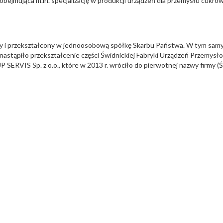
 obejmująca m.in. specjalizację w produkcji urządzeń dla przemysłu cukr
y i przekształcony w jednoosobową spółkę Skarbu Państwa. W tym samym 
. nastąpiło przekształcenie części Świdnickiej Fabryki Urządzeń Przemys
ERVIS Sp. z o.o., które w 2013 r. wróciło do pierwotnej nazwy firmy (Ś