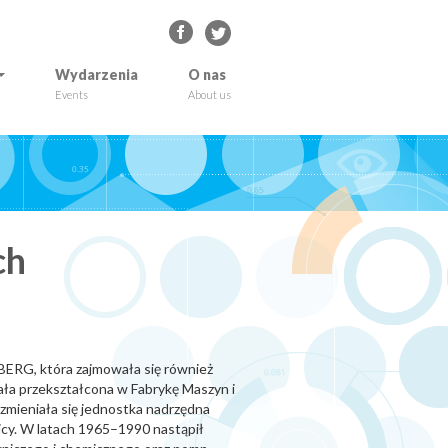
Wydarzenia
O nas
Events
About us
ch
NBERG, która zajmowała się również
tała przekształcona w Fabrykę Maszyn i
mieniała się jednostka nadrzędna
icy. W latach 1965–1990 nastąpił