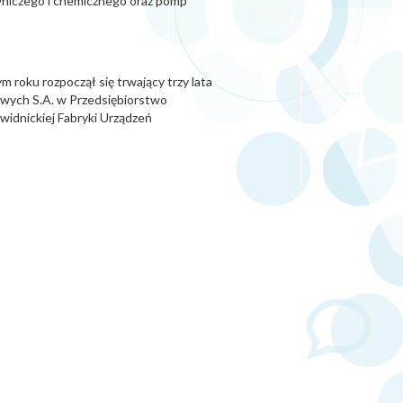
owniczego i chemicznego oraz pomp
roku rozpoczął się trwający trzy lata
łowych S.A. w Przedsiębiorstwo
widnickiej Fabryki Urządzeń