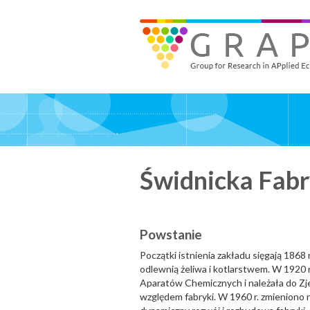
Skip
to
GRAPE - Group for Research in APplied Economics
‎@GRAPE_ORG
main
content
Świdnicka Fab
Powstanie
Początki istnienia zakładu sięgają 186
odlewnią żeliwa i kotlarstwem. W 1920 r
Aparatów Chemicznych i należała do Zj
względem fabryki. W 1960 r. zmieniono