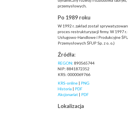
dynamiczny rozwój i rozbudowa fabryki,
przemysłowych.
Po 1989 roku
W 1992 r. zakład został sprywatyzowan
proces restrukturyzacji firmy. W 1997 r
Usługowo-Handlowe i Produkcyjne ŚFUP S
Przemysłowych ŚFUP Sp. z o. o.)
Źródła:
REGON:
890565744
NIP: 8841872352
KRS: 0000069766
KRS-online
|
PNG
Historia
|
PDF
Akcjonariat
|
PDF
Lokalizacja