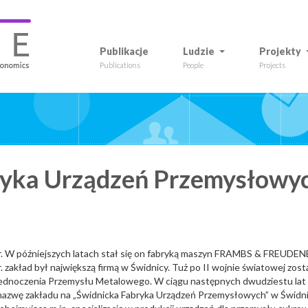
Publikacje
Ludzie
Projekty
Publications
People
Projects
ryka Urządzeń Przemysłowy
8 r. W późniejszych latach stał się on fabryką maszyn FRAMBS & FREUDE
. zakład był największą firmą w Świdnicy. Tuż po II wojnie światowej zos
ednoczenia Przemysłu Metalowego. W ciągu następnych dwudziestu lat z
 nazwę zakładu na „Świdnicka Fabryka Urządzeń Przemysłowych” w Świdn