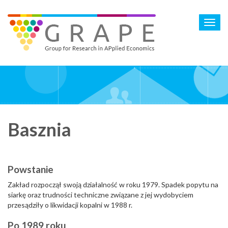
Skip
to
Toggl
main
navig
content
Basznia
Powstanie
Zakład rozpoczął swoją działalność w roku 1979. Spadek popytu na
siarkę oraz trudności techniczne związane z jej wydobyciem
przesądziły o likwidacji kopalni w 1988 r.
Po 1989 roku