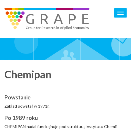
Skip
to
Toggl
main
navig
content
Chemipan
Powstanie
Zakład powstał w 1971r.
Po 1989 roku
CHEMIPAN nadal funckojnuje pod strukturą Instytutu Chemii