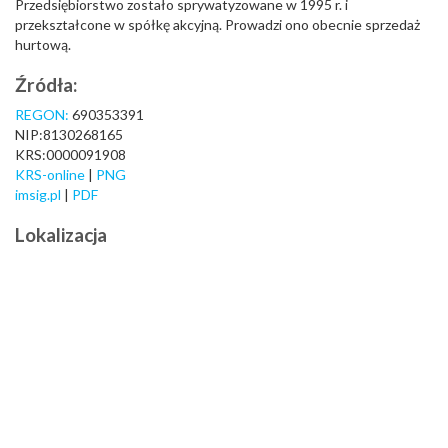
Przedsiębiorstwo zostało sprywatyzowane w 1995 r. i
przekształcone w spółkę akcyjną. Prowadzi ono obecnie sprzedaż
hurtową.
Źródła:
REGON:
690353391
NIP:8130268165
KRS:0000091908
KRS-online
|
PNG
imsig.pl
|
PDF
Lokalizacja