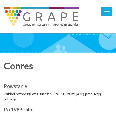
Skip
to
Toggl
main
navig
content
Conres
Powstanie
Zakład rozpoczął działalność w 1983 r. i zajmuje się produkcją
odzieży.
Po 1989 roku