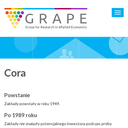
Skip
to
Toggl
main
navig
content
Cora
Powstanie
Zakłady powstały w roku 1949.
Po 1989 roku
Zakłady nie znalazły potencjalnego inwestora podczas próby