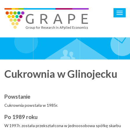
Skip
to
Toggl
main
navig
content
Cukrownia w Glinojecku
Powstanie
Cukrownia powstała w 1985r.
Po 1989 roku
W 1997r. została przekształcona w jednoosobowa spółkę skarbu