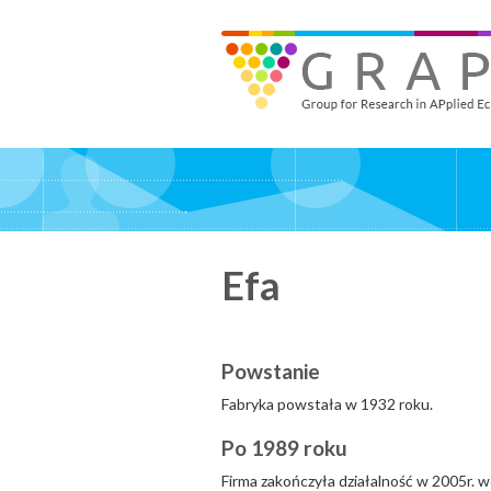
Skip
to
GRAPE - Group for Research in APplied Economics
‎@GRAPE_ORG
main
content
Efa
Powstanie
Fabryka powstała w 1932 roku.
Po 1989 roku
Firma zakończyła działalność w 2005r.