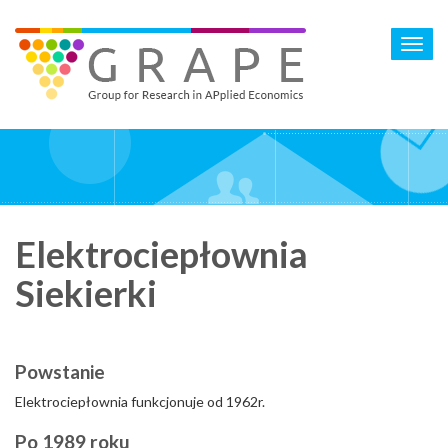
Skip
to
Toggl
main
navig
content
Elektrociepłownia
Siekierki
Powstanie
Elektrociepłownia funkcjonuje od 1962r.
Po 1989 roku