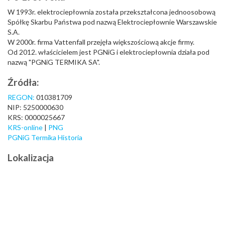
W 1993r. elektrociepłownia została przekształcona jednoosobową
Spółkę Skarbu Państwa pod nazwą Elektrociepłownie Warszawskie
S.A.
W 2000r. firma Vattenfall przejęła większościową akcje firmy.
Od 2012. właścicielem jest PGNiG i elektrociepłownia działa pod
nazwą "PGNiG TERMIKA SA".
Źródła:
REGON:
010381709
NIP: 5250000630
KRS: 0000025667
KRS-online
|
PNG
PGNiG Termika Historia
Lokalizacja