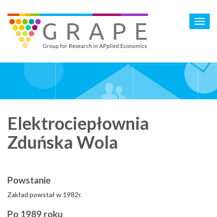
Skip
to
Toggl
main
navig
content
Elektrociepłownia
Zduńska Wola
Powstanie
Zakład powstał w 1982r.
Po 1989 roku