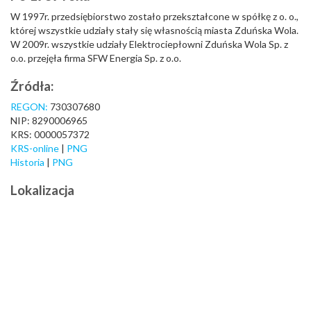
W 1997r. przedsiębiorstwo zostało przekształcone w spółkę z o. o.,
której wszystkie udziały stały się własnością miasta Zduńska Wola.
W 2009r. wszystkie udziały Elektrociepłowni Zduńska Wola Sp. z
o.o. przejęła firma SFW Energia Sp. z o.o.
Źródła:
REGON:
730307680
NIP: 8290006965
KRS: 0000057372
KRS-online
|
PNG
Historia
|
PNG
Lokalizacja