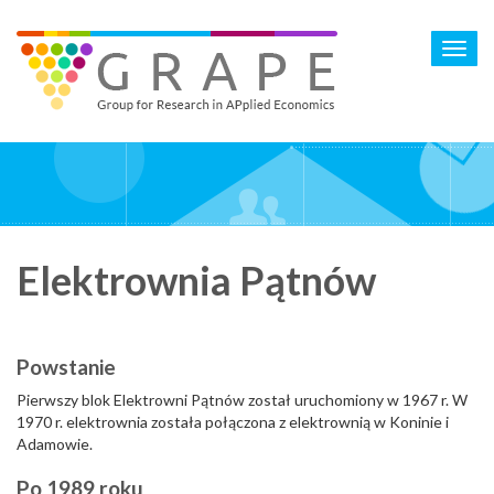
Skip
to
Toggl
main
navig
content
Elektrownia Pątnów
Powstanie
Pierwszy blok Elektrowni Pątnów został uruchomiony w 1967 r. W
1970 r. elektrownia została połączona z elektrownią w Koninie i
Adamowie.
Po 1989 roku