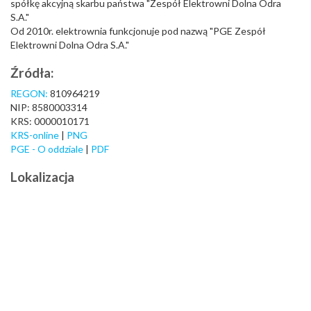
spółkę akcyjną skarbu państwa "Zespół Elektrowni Dolna Odra
S.A."
Od 2010r. elektrownia funkcjonuje pod nazwą "PGE Zespół
Elektrowni Dolna Odra S.A."
Źródła:
REGON:
810964219
NIP: 8580003314
KRS: 0000010171
KRS-online
|
PNG
PGE - O oddziale
|
PDF
Lokalizacja