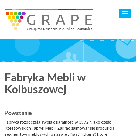
Skip
to
Toggl
main
navig
content
Fabryka Mebli w
Kolbuszowej
Powstanie
Fabryka rozpoczęła swoją działalność w 1972 r. jako część
Rzeszowskich Fabryk Mebli. Zakład zajmował się produkcją
segmentów meblowych o nazwie „Piast" i „Rena”, które