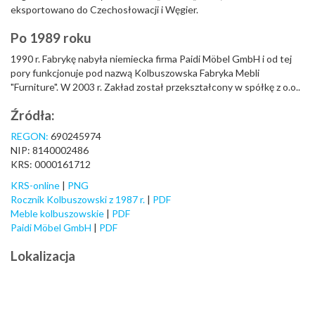
eksportowano do Czechosłowacji i Węgier.
Po 1989 roku
1990 r. Fabrykę nabyła niemiecka firma Paidi Möbel GmbH i od tej
pory funkcjonuje pod nazwą Kolbuszowska Fabryka Mebli
"Furniture". W 2003 r. Zakład został przekształcony w spółkę z o.o..
Źródła:
REGON:
690245974
NIP: 8140002486
KRS: 0000161712
KRS-online
|
PNG
Rocznik Kolbuszowski z 1987 r.
|
PDF
Meble kolbuszowskie
|
PDF
Paidi Möbel GmbH
|
PDF
Lokalizacja