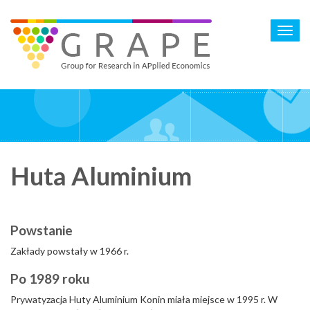
Skip
to
Toggl
main
navig
content
Huta Aluminium
Powstanie
Zakłady powstały w 1966 r.
Po 1989 roku
Prywatyzacja Huty Aluminium Konin miała miejsce w 1995 r. W