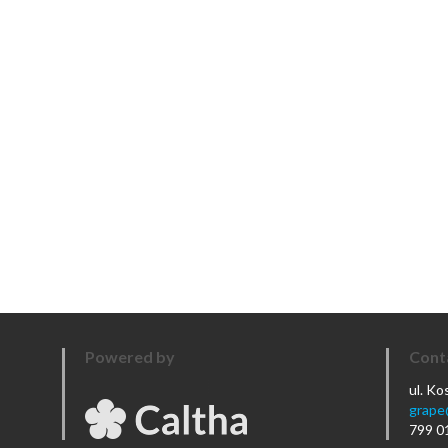
Powered by
Cont
ul. K
grape
799 0