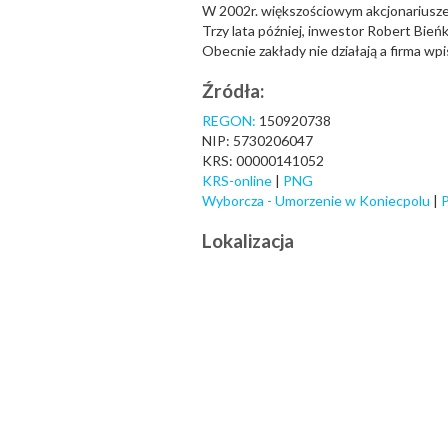
W 2002r. większościowym akcjonariuszem
Trzy lata później, inwestor Robert Bie
Obecnie zakłady nie działają a firma wpi
Źródła:
REGON:
150920738
NIP: 5730206047
KRS: 00000141052
KRS-online
|
PNG
Wyborcza - Umorzenie w Koniecpolu
|
Lokalizacja