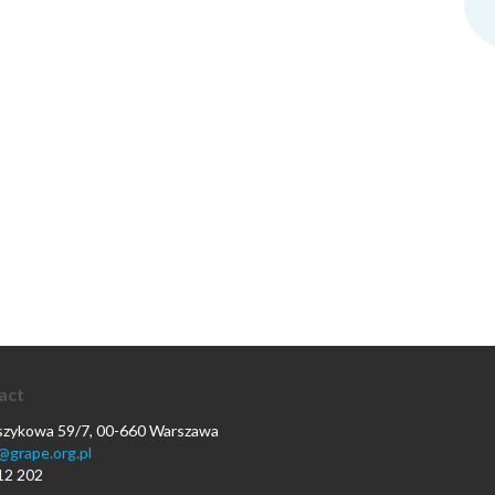
act
oszykowa 59/7, 00-660 Warszawa
@grape.org.pl
12 202