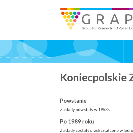
Skip
to
GRAPE - Group for Research in APplied Economics
‎@GRAPE_ORG
main
content
Koniecpolskie 
Powstanie
Zakłady powstały w 1953r.
Po 1989 roku
Zakłady zostały przekształcone w jed