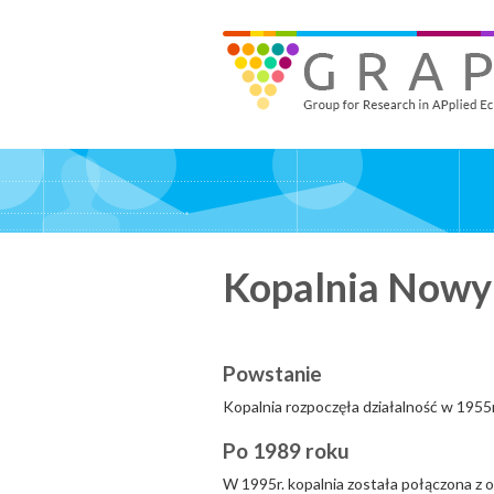
Skip
to
GRAPE - Group for Research in APplied Economics
‎@GRAPE_ORG
main
content
Kopalnia Nowy
Powstanie
Kopalnia rozpoczęła działalność w 1955r
Po 1989 roku
W 1995r. kopalnia została połączona z 