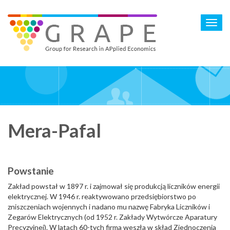
Skip
to
Toggl
main
navig
content
Mera-Pafal
Powstanie
Zakład powstał w 1897 r. i zajmował się produkcją liczników energii
elektrycznej. W 1946 r. reaktywowano przedsiębiorstwo po
zniszczeniach wojennych i nadano mu nazwę Fabryka Liczników i
Zegarów Elektrycznych (od 1952 r. Zakłady Wytwórcze Aparatury
Precyzyjnej). W latach 60-tych firma weszła w skład Zjednoczenia