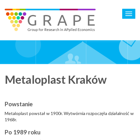
Skip
to
Toggl
main
navig
content
Metaloplast Kraków
Powstanie
Metaloplast powstał w 1900r. Wytwórnia rozpoczęła działalność w
1968r.
Po 1989 roku