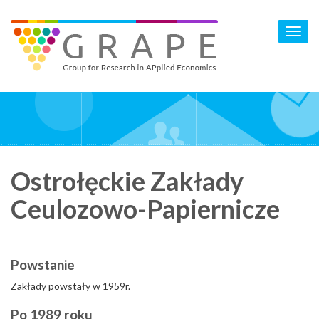
Skip
to
Toggl
main
navig
content
Ostrołęckie Zakłady
Ceulozowo-Papiernicze
Powstanie
Zakłady powstały w 1959r.
Po 1989 roku