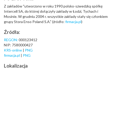
Z zakładów "utworzono w roku 1990 polsko-szwedzką spółkę
Intercell SA, do której dołączyły zakłady w Łodzi, Tychach i
Mosinie. W grudniu 2004 r. wszystkie zakłady stały się członkiem
grupy Stora Enso Poland S.A." (źródło:
firmacja.pl
)
Źródła:
REGON:
000123412
NIP: 7580000427
KRS-online
|
PNG
firmacja.pl
|
PNG
Lokalizacja