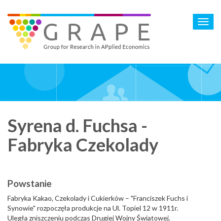
Skip
to
Toggl
main
navig
content
Syrena d. Fuchsa -
Fabryka Czekolady
Powstanie
Fabryka Kakao, Czekolady i Cukierków – "Franciszek Fuchs i
Synowie" rozpoczęła produkcje na Ul. Topiel 12 w 1911r.
Uległa zniszczeniu podczas Drugiej Wojny Światowej.