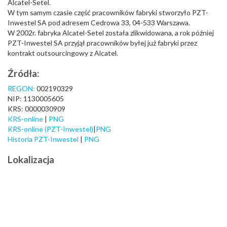
Alcatel-Setel.
W tym samym czasie część pracowników fabryki stworzyło PZT-
Inwestel SA pod adresem Cedrowa 33, 04-533 Warszawa.
W 2002r. fabryka Alcatel-Setel została zlikwidowana, a rok później
PZT-Inwestel SA przyjął pracowników byłej już fabryki przez
kontrakt outsourcingowy z Alcatel.
Źródła:
REGON:
002190329
NIP: 1130005605
KRS: 0000030909
KRS-online
|
PNG
KRS-online (PZT-Inwestel)
|
PNG
Historia PZT-Inwestel
|
PNG
Lokalizacja