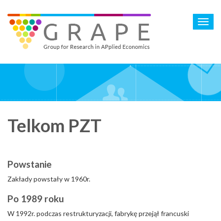
Skip
to
Toggl
main
navig
content
Telkom PZT
Powstanie
Zakłady powstały w 1960r.
Po 1989 roku
W 1992r. podczas restrukturyzacji, fabrykę przejął francuski