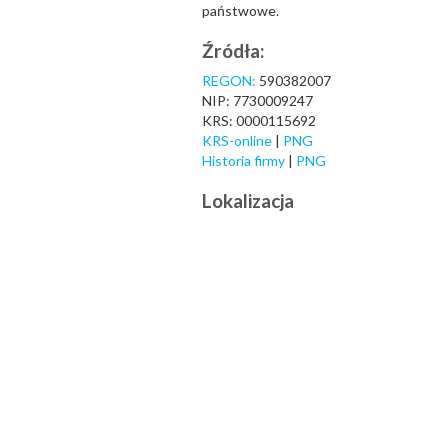
państwowe.
Źródła:
REGON:
590382007
NIP: 7730009247
KRS: 0000115692
KRS-online
|
PNG
Historia firmy
|
PNG
Lokalizacja