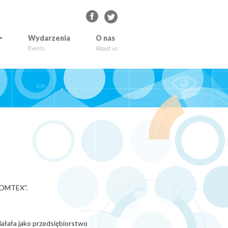
Wydarzenia
O nas
Events
About us
„TOMTEX”.
ałała jako przedsiębiorstwo