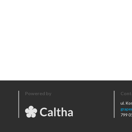
Powered by
Cont
ul. K
grape
799 0