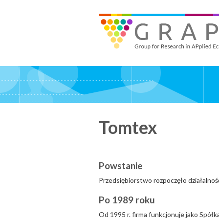
Skip
to
GRAPE - Group for Research in APplied Economics
‎@GRAPE_ORG
main
content
Tomtex
Powstanie
Przedsiębiorstwo rozpoczęło działalno
Po 1989 roku
Od 1995 r. firma funkcjonuje jako Spół