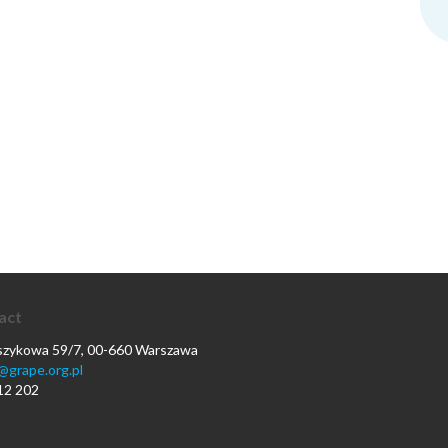
act
oszykowa 59/7, 00-660 Warszawa
@grape.org.pl
12 202