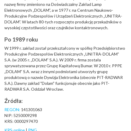
nazwę firmy zmieniono na Doświadczalny Zakład Lamp
Elektronowych „DOLAM”, a w 1977 r. na Centrum Naukowo-
Produkcyjne Podzespołów i Urządzeń Elektronicznych „UNITRA-
DOLAM”. W latach 80-tych rozpoczęto produkcję przekaźników o
wysokiej częstotliwości oraz czujników kontaktronowych.
Po 1989 roku
W 1999 r. zakład został przekształcony w spółkę Przedsiębiorstwo
Produkcyjne Podzespołów Elektronicznych „UNITRA-DOLAM”
S.A. (w 2005 r. „DOLAM” S.A.). W 2009 r. firma została
sprywatyzowana przez Grupę Kapitałową Bumar. W 2010 r. PPPE
„DOLAM” S.A. wraz z innymi podmiotami utworzyły grupę
produktową o nazwie Dywizja Elektronika (obecnie PIT-RADWAR
S.A.). Dawny zakład "Dolam" funkcjonuje obecnie jako PIT-
RADWAR S.A. Oddział Wrocław.
Źródła:
REGON:
141301063
NIP: 5250009298
KRS: 0000297470
KRS-online
|
PNG