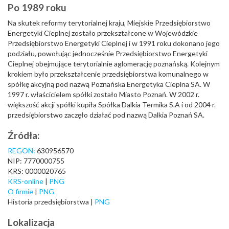
Po 1989 roku
Na skutek reformy terytorialnej kraju, Miejskie Przedsiębiorstwo
Energetyki Cieplnej zostało przekształcone w Wojewódzkie
Przedsiębiorstwo Energetyki Cieplnej i w 1991 roku dokonano jego
podziału, powołując jednocześnie Przedsiębiorstwo Energetyki
Cieplnej obejmujące terytorialnie aglomerację poznańską. Kolejnym
krokiem było przekształcenie przedsiębiorstwa komunalnego w
spółkę akcyjną pod nazwą Poznańska Energetyka Cieplna SA. W
1997 r. właścicielem spółki zostało Miasto Poznań. W 2002 r.
większość akcji spółki kupiła Spółka Dalkia Termika S.A i od 2004 r.
przedsiębiorstwo zaczęło działać pod nazwą Dalkia Poznań SA.
Źródła:
REGON:
630956570
NIP: 7770000755
KRS: 0000020765
KRS-online
|
PNG
O firmie
|
PNG
Historia przedsiębiorstwa
|
PNG
Lokalizacja