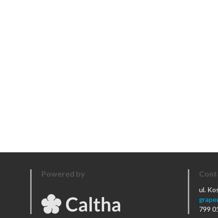
Powered by
Cont
ul. K
grape
799 0