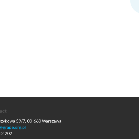
act
oszykowa 59/7, 00-660 Warszawa
@grape.org.pl
12 202