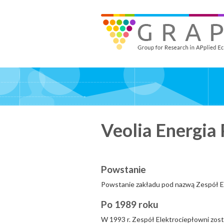
Skip
to
GRAPE - Group for Research in APplied Economics
‎@GRAPE_ORG
main
content
Veolia Energia
Powstanie
Powstanie zakładu pod nazwą Zespół Ele
Po 1989 roku
W 1993 r. Zespół Elektrociepłowni zos