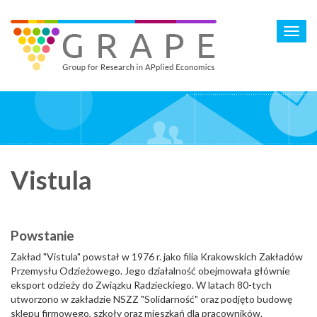
Skip
to
Toggl
main
navig
content
Vistula
Powstanie
Zakład "Vistula" powstał w 1976 r. jako filia Krakowskich Zakładów
Przemysłu Odzieżowego. Jego działalność obejmowała głównie
eksport odzieży do Związku Radzieckiego. W latach 80-tych
utworzono w zakładzie NSZZ "Solidarność" oraz podjęto budowę
sklepu firmowego, szkoły oraz mieszkań dla pracowników.