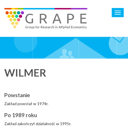
Skip
to
Toggl
main
navig
content
WILMER
Powstanie
Zakład powstał w 1974r.
Po 1989 roku
Zakład zakończył działalność w 1995r.