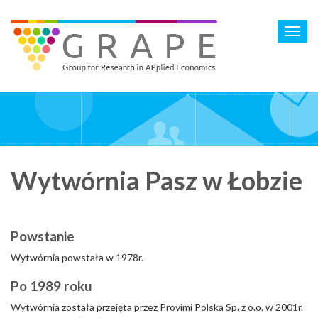
Skip
to
Toggl
main
navig
content
Wytwórnia Pasz w Łobzie
Powstanie
Wytwórnia powstała w 1978r.
Po 1989 roku
Wytwórnia została przejęta przez Provimi Polska Sp. z o.o. w 2001r.