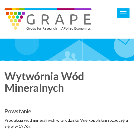
Skip
to
Toggl
main
navig
content
Wytwórnia Wód
Mineralnych
Powstanie
Produkcja wód mineralnych w Grodzisku Wielkopolskim rozpoczęła
się w w 1976 r.