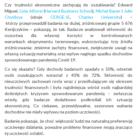
Czy trudności ekonomiczne zachęcają do oszukiwania? Edward
Miguel,
Livia Alfonsi
(
Harvard Business School
),
Michal Bauer
i
Julie
Chytilova
(oboje
CERGE-IE
,
Charles University
) –
którzy przeprowadzili badania na dużej, zróżnicowanj grupie 5 676
Kenijczyków – pokazują, że tak. Badacze analizowali skłonność do
oszustwa dla własnej korzyści w kontrolowanych
warunkach eksprymentu terenowego, wykorzystując trzy źródła
zróżnicowania: zmienne zachęty finansowe, zwiększenie uwagi na
własną sytuację materialną oraz wpływ nagłego spadku dochodów
spowodowanego pandemią Covid-19.
Co się okazało? Gdy dochody badanych spadały o 50%, odsetek
osób oszukujących wzrastał z 43% do 72%. Skłonność do
nieuczciwych zachowań rosła wraz z przedłużającym się okresem
trudności finansowych i była najsilniejsza wśród osób najbardziej
dotkniętych kryzysem spowodowanym pandemią – zwłaszcza
wtedy, gdy badacze dodatkowo podkreślali ich sytuację
ekonomiczną. Co ciekawe, przewidywalne, sezonowe wahania
dochodów nie miały wpływu na poziom uczciwości.
Badanie pokazuje, że choć większość ludzi ma naturalną preferencję
uczciwego działania, poważne problemy finansowe mogą znacząco
tę uczciwość osłabić.