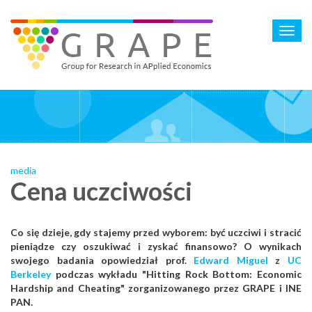
Skip
to
Toggl
main
navig
content
media
Cena uczciwości
Co się dzieje, gdy stajemy przed wyborem: być uczciwi i stracić
pieniądze czy oszukiwać i zyskać finansowo? O wynikach
swojego badania opowiedział prof.
Edward Miguel
z
UC
Berkeley
podczas wykładu "Hitting Rock Bottom: Economic
Hardship and Cheating" zorganizowanego przez GRAPE i INE
PAN.